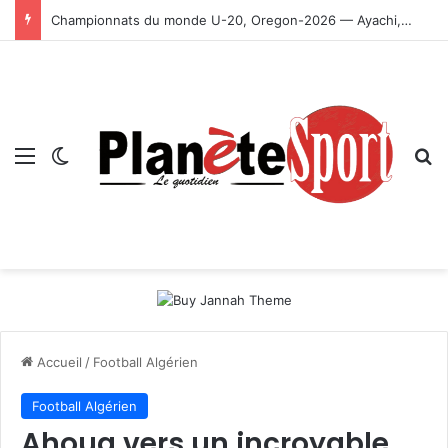
Championnats du monde U-20, Oregon-2026 — Ayachi, Dissa, Touahria et Ghezali en finale
Menu
Switch skin
R
Accueil
/
Football Algérien
Football Algérien
Ahoua vers un incroyable