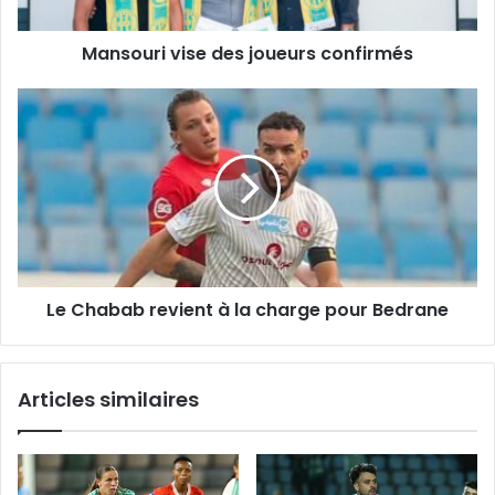
Mansouri vise des joueurs confirmés
Le
Chabab
revient
à
la
charge
pour
Bedrane
Le Chabab revient à la charge pour Bedrane
Articles similaires