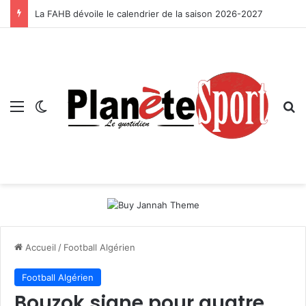
La FAHB dévoile le calendrier de la saison 2026-2027
Menu
Switch skin
R
Accueil
/
Football Algérien
Football Algérien
Bouzok signe pour quatre