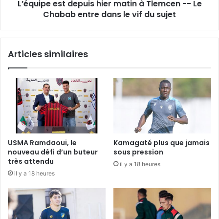
L’équipe est depuis hier matin à Tlemcen -- Le
Le
Chabab
Chabab entre dans le vif du sujet
entre
dans
le
Articles similaires
vif
du
sujet
USMA Ramdaoui, le
Kamagaté plus que jamais
nouveau défi d’un buteur
sous pression
très attendu
il y a 18 heures
il y a 18 heures