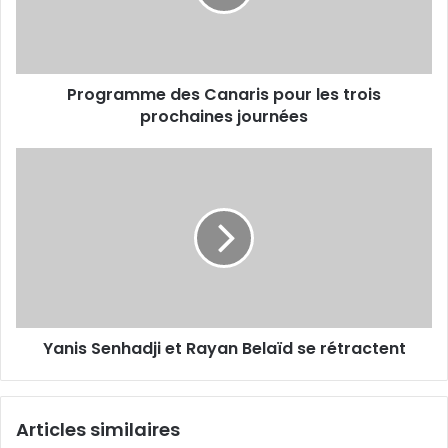
trois
prochaines
journées
Programme des Canaris pour les trois
prochaines journées
Yanis
Senhadji
et
Rayan
Belaïd
se
rétractent
Yanis Senhadji et Rayan Belaïd se rétractent
Articles similaires