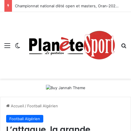
Championnat national d’été open et masters, Oran-2026 — Le CRB s’adjuge le titre
Menu
Switch skin
R
Accueil
/
Football Algérien
Football Algérien
L’attaque, la grande