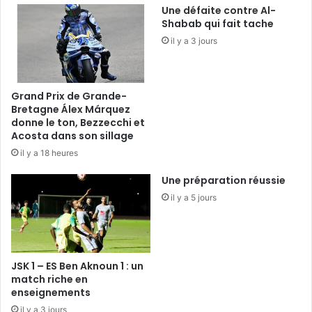
Une défaite contre Al-
Shabab qui fait tache
il y a 3 jours
Grand Prix de Grande-
Bretagne Álex Márquez
donne le ton, Bezzecchi et
Acosta dans son sillage
il y a 18 heures
Une préparation réussie
il y a 5 jours
JSK 1 – ES Ben Aknoun 1 : un
match riche en
enseignements
il y a 3 jours