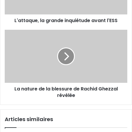
L'attaque, la grande inquiétude avant l'ESS
La
nature
de
la
blessure
de
Rachid
Ghezzal
révélée
La nature de la blessure de Rachid Ghezzal
révélée
Articles similaires