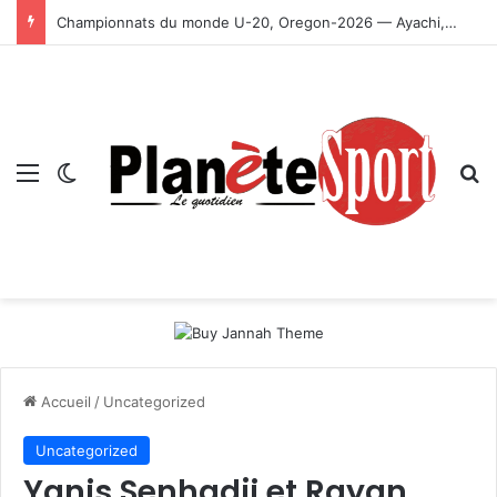
Championnats du monde U-20, Oregon-2026 — Ayachi, Dissa, Touahria et Ghezali en finale
Menu
Switch skin
R
Accueil
/
Uncategorized
Uncategorized
Yanis Senhadji et Rayan