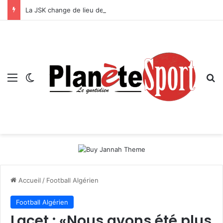
La JSK change de lieu de stage !
Menu
Switch skin
R
Accueil
/
Football Algérien
Football Algérien
Lacet : «Nous avons été plus