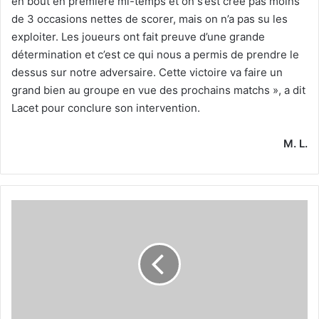
en bout en première mi-temps et on s’est créé pas moins
de 3 occasions nettes de scorer, mais on n’a pas su les
exploiter. Les joueurs ont fait preuve d’une grande
détermination et c’est ce qui nous a permis de prendre le
dessus sur notre adversaire. Cette victoire va faire un
grand bien au groupe en vue des prochains matchs », a dit
Lacet pour conclure son intervention.
M. L.
Souyad
:
« Les
supporters
nous
ont
beaucoup
aidés »