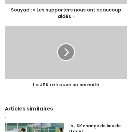
Souyad : « Les supporters nous ont beaucoup
aidés »
La
JSK
retrouve
sa
sérénité
La JSK retrouve sa sérénité
Articles similaires
La JSK change de lieu de
stage !