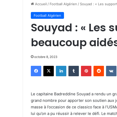
Accueil
/
Football Algérien
/
Souyad : « Les suppor
Football Algérien
Souyad : « Les 
beaucoup aidés
octobre 8, 2023
Facebook
X
Linkedin
Tumblr
Pinterest
Reddit
Le capitaine Badreddine Souyad a rendu un gra
grand nombre pour apporter son soutien aux jo
masse à l’occasion de ce classico face à l’USMA
lui qu’on a pu réussir à relever le défi. Le matc