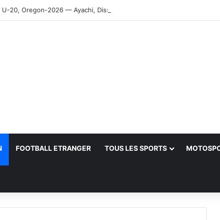
-20, Oregon-2026 — Ayachi, Dissa, Touahria et Ghezali en finale
N
FOOTBALL ETRANGER
TOUS LES SPORTS
MOTOSP
her