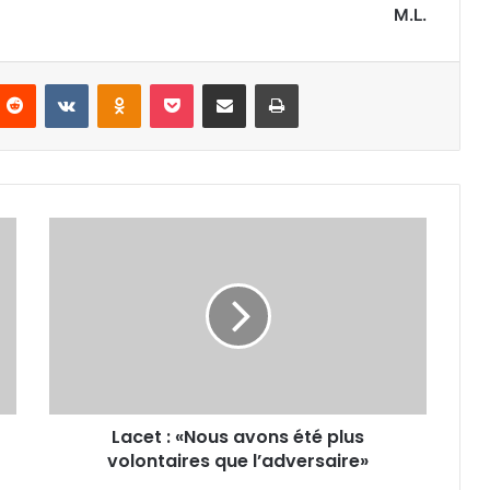
M.L.
nterest
Reddit
VKontakte
Odnoklassniki
Pocket
Partager par email
Imprimer
Lacet :
«Nous
avons
été
plus
volontaires
que
l’adversaire»
Lacet : «Nous avons été plus
volontaires que l’adversaire»