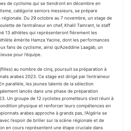
es de cyclisme qui se tiendront en décembre en
clisme, catégorie seniors messieurs, se prépare
e régionale. Du 29 octobre au 7 novembre, un stage de
ulette de l’entraîneur en chef, Khalil Tamrant, le staff
é 13 athlètes qui représenteront fièrement les
l’athlète émérite Hamza Yacine, dont les performances
eux fans de cyclisme, ainsi qu’Azeddine Laagab, un
ieuse pour l’équipe.
 (filles) au nombre de cinq, poursuit sa préparation à
ts arabes 2023. Ce stage est dirigé par l’entraineur
n parallèle, les jeunes talents de la sélection
également lancés dans une phase de préparation
. Un groupe de 12 cyclistes prometteurs s’est réuni à
r condition physique et renforcer leurs compétences en
mpionnats arabes approche à grands pas, l’Algérie se
vec l’espoir de briller sur la scène régionale et de
ion en cours représentent une étape cruciale dans