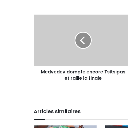
Medvedev
dompte
encore
Tsitsipas
et
rallie
la
finale
Medvedev dompte encore Tsitsipas
et rallie la finale
Articles similaires