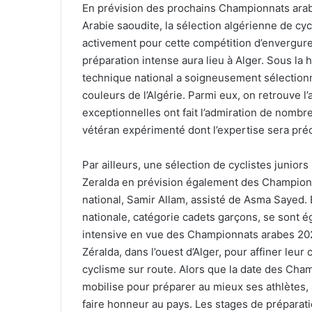
En prévision des prochains Championnats arab
Arabie saoudite, la sélection algérienne de cy
activement pour cette compétition d’envergur
préparation intense aura lieu à Alger. Sous la ho
technique national a soigneusement sélectionn
couleurs de l’Algérie. Parmi eux, on retrouve 
exceptionnelles ont fait l’admiration de nombr
vétéran expérimenté dont l’expertise sera préc
Par ailleurs, une sélection de cyclistes juniors
Zeralda en prévision également des Championna
national, Samir Allam, assisté de Asma Sayed. E
nationale, catégorie cadets garçons, se sont 
intensive en vue des Championnats arabes 2023
Zéralda, dans l’ouest d’Alger, pour affiner leu
cyclisme sur route. Alors que la date des Cha
mobilise pour préparer au mieux ses athlètes, a
faire honneur au pays. Les stages de préparat