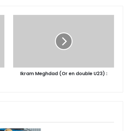
Ikram
Meghdad
(Or
en
double
U23)
:
Ikram Meghdad (Or en double U23) :