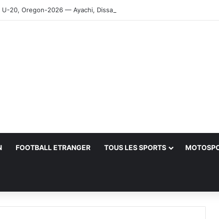
-20, Oregon-2026 — Ayachi, Dissa, Touahria et Ghezali en finale
N
FOOTBALL ETRANGER
TOUS LES SPORTS
MOTOSP
her