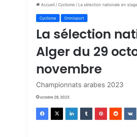
Accueil
/
Cyclisme
/
La sélection nationale en sta
Cyclisme
Omnisport
La sélection na
Alger du 29 oct
novembre
Championnats arabes 2023
octobre 28, 2023
Facebook
X
Linkedin
Tumblr
Pinterest
Reddit