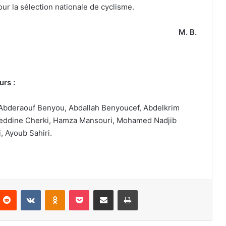
ur la sélection nationale de cyclisme.
M. B.
urs :
 Abderaouf Benyou, Abdallah Benyoucef, Abdelkrim
eddine Cherki, Hamza Mansouri, Mohamed Nadjib
 Ayoub Sahiri.
nterest
Reddit
VKontakte
Odnoklassniki
Pocket
Partager par email
Imprimer