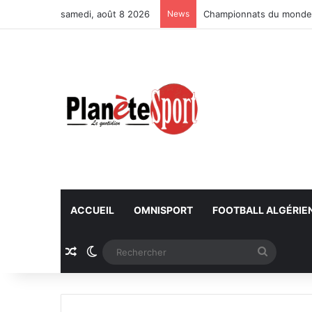
samedi, août 8 2026
News
Championnats du monde U
ACCUEIL
OMNISPORT
FOOTBALL ALGÉRIE
Article Aléatoire
Switch skin
Recherc