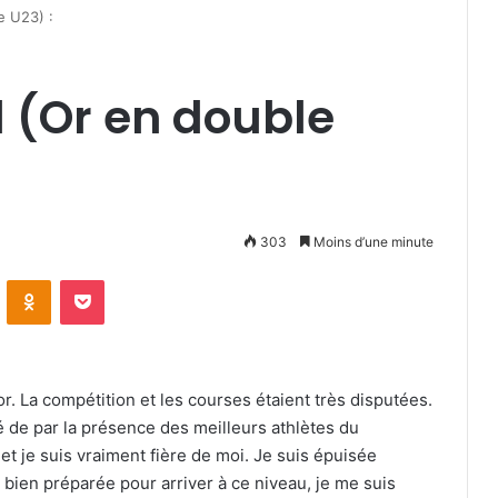
e U23) :
(Or en double
303
Moins d’une minute
VKontakte
Odnoklassniki
Pocket
r. La compétition et les courses étaient très disputées.
vé de par la présence des meilleurs athlètes du
t et je suis vraiment fière de moi. Je suis épuisée
bien préparée pour arriver à ce niveau, je me suis