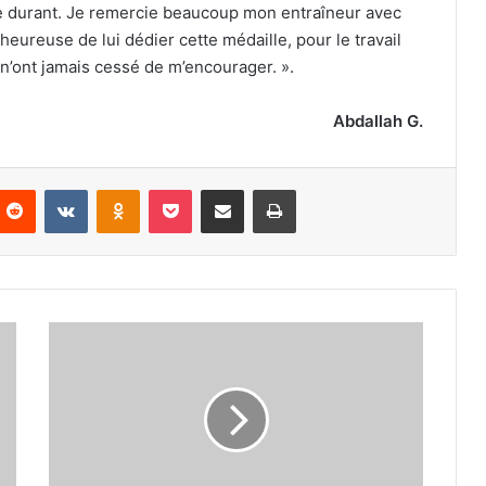
ée durant. Je remercie beaucoup mon entraîneur avec
 heureuse de lui dédier cette médaille, pour le travail
ui n’ont jamais cessé de m’encourager. ».
Abdallah G.
nterest
Reddit
VKontakte
Odnoklassniki
Pocket
Partager par email
Imprimer
Nihed
Benchadli
(Or
en
skiff
poids
lourds)