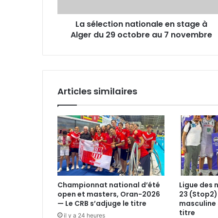
du
29
La sélection nationale en stage à
octobre
au
Alger du 29 octobre au 7 novembre
7
novembre
Articles similaires
Championnat national d’été
Ligue des 
open et masters, Oran-2026
23 (Stop2)
— Le CRB s’adjuge le titre
masculine 
titre
il y a 24 heures