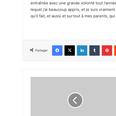
entraînée avec une grande volonté tout l’ann
lequel j’ai beaucoup appris, et je suis vraiment
qu’il fait, et aussi et surtout à mes parents, q
Facebook
X
Linkedin
Tumblr
Pi
Partager
La
sélection
nationale
en
stage
à
Alger