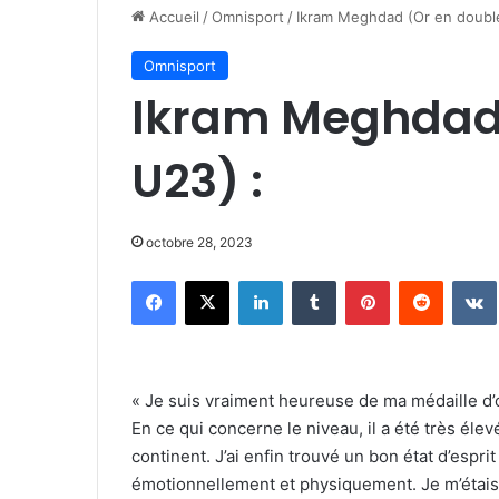
Accueil
/
Omnisport
/
Ikram Meghdad (Or en doubl
Omnisport
Ikram Meghdad 
U23) :
octobre 28, 2023
Facebook
X
Linkedin
Tumblr
Pinterest
Reddit
« Je suis vraiment heureuse de ma médaille d’o
En ce qui concerne le niveau, il a été très éle
continent. J’ai enfin trouvé un bon état d’espri
émotionnellement et physiquement. Je m’étais 