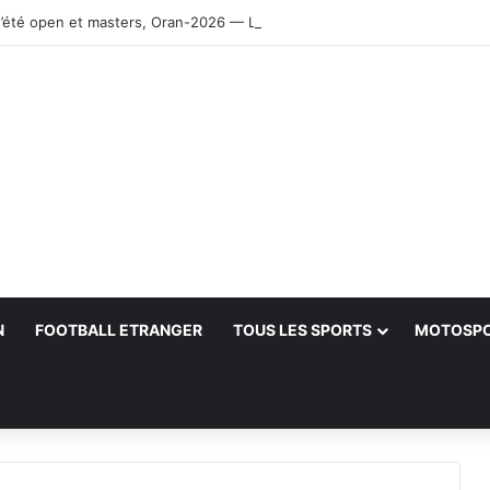
’été open et masters, Oran-2026 — Le CRB s’adjuge le titre
N
FOOTBALL ETRANGER
TOUS LES SPORTS
MOTOSP
her