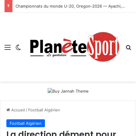
Championnats du monde U-20, Oregon-2026 — Ayachi, Dissa, Touahria et Ghezali en finale
Menu
Switch skin
R
Accueil
/
Football Algérien
Football Algérien
La direction dément pour