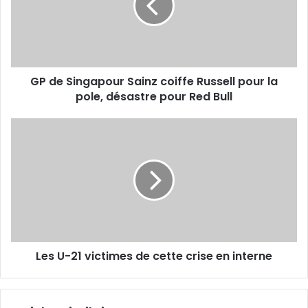
coiffe
Russell
pour
la
pole,
GP de Singapour Sainz coiffe Russell pour la
désastre
pour
pole, désastre pour Red Bull
Red
Bull
Les
U-
21
victimes
de
cette
crise
en
interne
Les U-21 victimes de cette crise en interne