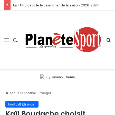
La FAHB dévoile le calendrier de la saison 2026-2027
Menu
Switch skin
R
Accueil
/
Football Etranger
Football Etranger
Kaïl Boudache choisit