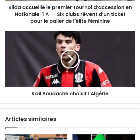
Blida accueille le premier tournoi d’accession en
A
-
Nationale-1 A -- Six clubs rêvent d’un ticket
-
pour le palier de l’élite féminine
Six
clubs
Kaïl
rêvent
Boudache
d’un
choisit
ticket
l’Algérie
pour
le
palier
de
l’élite
féminine
Kaïl Boudache choisit l’Algérie
Articles similaires