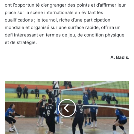
ont l’opportunité d’engranger des points et d’affirmer leur
place sur la scène internationale en évitant les
qualifications ; le tournoi, riche d’une participation
mondiale et organisé sur une surface rapide, offrira un
défi intéressant en termes de jeu, de condition physique
et de stratégie.
A. Badis.
Blida
accueille
le
premier
tournoi
d’accession
en
Nationale-
1