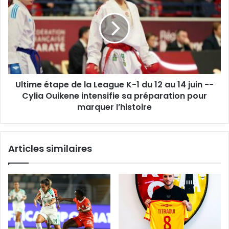
de
la
League
K-
1
du
12
Ultime étape de la League K-1 du 12 au 14 juin --
au
14
Cylia Ouikene intensifie sa préparation pour
juin
marquer l’histoire
-
-
Cylia
Articles similaires
Ouikene
intensifie
sa
préparation
pour
marquer
l’histoire