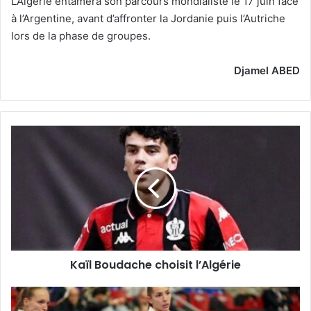
L’Algérie entamera son parcours mondialiste le 17 juin face
à l’Argentine, avant d’affronter la Jordanie puis l’Autriche
lors de la phase de groupes.
Djamel ABED
Kaïl
Boudache
choisit
l’Algérie
Kaïl Boudache choisit l’Algérie
Ultime
étape