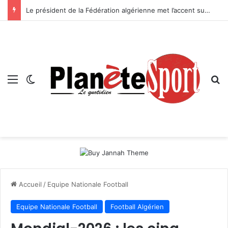
Le président de la Fédération algérienne met l’accent sur le projet de sa structure — Boussebt : « Il n’y aura pas d’avenir pour le handball algérien sans une véritable politique de formation »
Menu
Switch skin
R
Accueil
/
Equipe Nationale Football
Equipe Nationale Football
Football Algérien