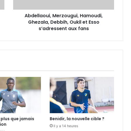
Esso
s’adressent
Abdellaoui, Merzougui, Hamoudi,
aux
fans
Ghezala, Debbih, Oukil et Esso
s’adressent aux fans
plus que jamais
Benidir, la nouvelle cible ?
ion
il y a 14 heures