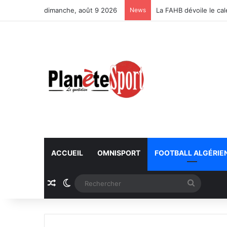
dimanche, août 9 2026
News
La FAHB dévoile le ca
ACCUEIL
OMNISPORT
FOOTBALL ALGÉRIE
Article Aléatoire
Switch skin
Recherc