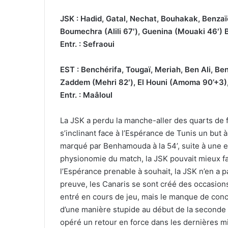
JSK : Hadid, Gatal, Nechat, Bouhakak, Benz
Boumechra (Alili 67′), Guenina (Mouaki 46′) 
Entr. : Sefraoui
EST : Benchérifa, Tougaï, Meriah, Ben Ali, Be
Zaddem (Mehri 82′), El Houni (Amoma 90’+3)
Entr. : Maâloul
La JSK a perdu la manche-aller des quarts de 
s’inclinant face à l’Espérance de Tunis un but à 
marqué par Benhamouda à la 54’, suite à une e
physionomie du match, la JSK pouvait mieux fa
l’Espérance prenable à souhait, la JSK n’en a p
preuve, les Canaris se sont créé des occasion
entré en cours de jeu, mais le manque de conce
d’une manière stupide au début de la seconde 
opéré un retour en force dans les dernières m