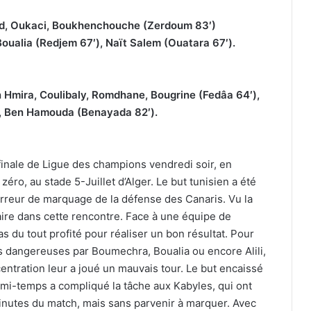
aïd, Oukaci, Boukhenchouche (Zerdoum 83′)
Boualia (Redjem 67′), Naït Salem (Ouatara 67′).
n Hmira, Coulibaly, Romdhane, Bougrine (Fedâa 64′),
, Ben Hamouda (Benayada 82′).
finale de Ligue des champions vendredi soir, en
zéro, au stade 5-Juillet d’Alger. Le but tunisien a été
rreur de marquage de la défense des Canaris. Vu la
ire dans cette rencontre. Face à une équipe de
as du tout profité pour réaliser un bon résultat. Pour
s dangereuses par Boumechra, Boualia ou encore Alili,
ntration leur a joué un mauvais tour. Le but encaissé
mi-temps a compliqué la tâche aux Kabyles, qui ont
inutes du match, mais sans parvenir à marquer. Avec