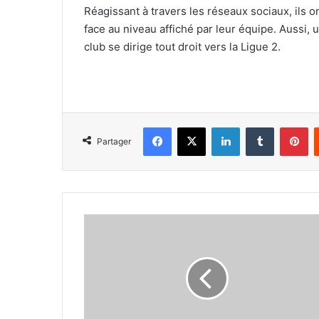
Réagissant à travers les réseaux sociaux, ils 
face au niveau affiché par leur équipe. Aussi,
club se dirige tout droit vers la Ligue 2.
Facebook
X
Linkedin
Tumblr
Pi
Partager
Hamdi :
«On
a
offert
la
victoire
à