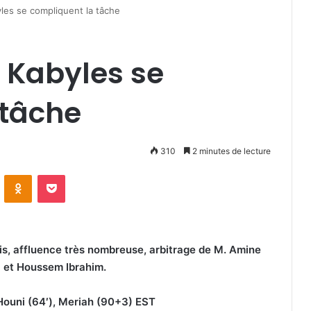
les se compliquent la tâche
s Kabyles se
 tâche
310
2 minutes de lecture
VKontakte
Odnoklassniki
Pocket
rais, affluence très nombreuse, arbitrage de M. Amine
 et Houssem Ibrahim.
 Houni (64′), Meriah (90+3) EST