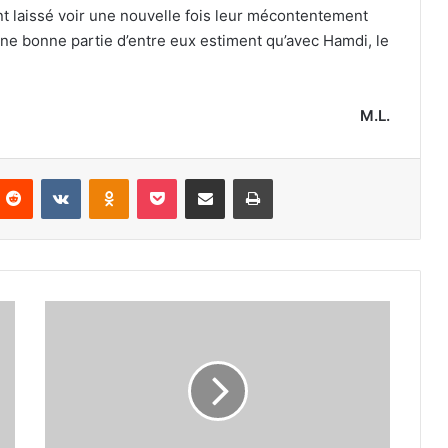
ont laissé voir une nouvelle fois leur mécontentement
 une bonne partie d’entre eux estiment qu’avec Hamdi, le
M.L.
nterest
Reddit
VKontakte
Odnoklassniki
Pocket
Partager par email
Imprimer
Abdellaoui,
Merzougui,
Hamoudi,
Ghezala,
Debbih,
Oukil
et