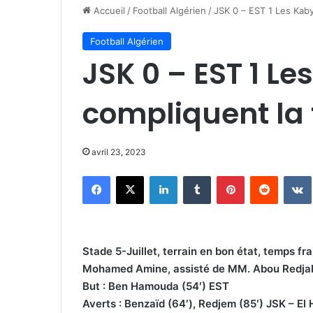
Accueil
/
Football Algérien
/
JSK 0 – EST 1 Les Kaby
Football Algérien
JSK 0 – EST 1 Le
compliquent la
avril 23, 2023
Facebook
X
Linkedin
Tumblr
Pinterest
Reddit
Stade 5-Juillet, terrain en bon état, temps f
Mohamed Amine, assisté de MM. Abou Redjal
But : Ben Hamouda (54′) EST
Averts : Benzaïd (64′), Redjem (85′) JSK – El