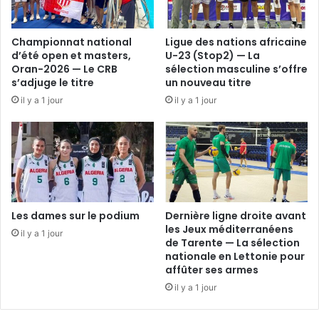
Championnat national
Ligue des nations africaine
d’été open et masters,
U-23 (Stop2) — La
Oran-2026 — Le CRB
sélection masculine s’offre
s’adjuge le titre
un nouveau titre
il y a 1 jour
il y a 1 jour
Les dames sur le podium
Dernière ligne droite avant
les Jeux méditerranéens
il y a 1 jour
de Tarente — La sélection
nationale en Lettonie pour
affûter ses armes
il y a 1 jour