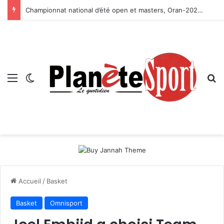
Championnat national d’été open et masters, Oran-2026 — Le CRB s’adjuge le titre
Menu
Switch skin
R
Accueil
/
Basket
Basket
Omnisport