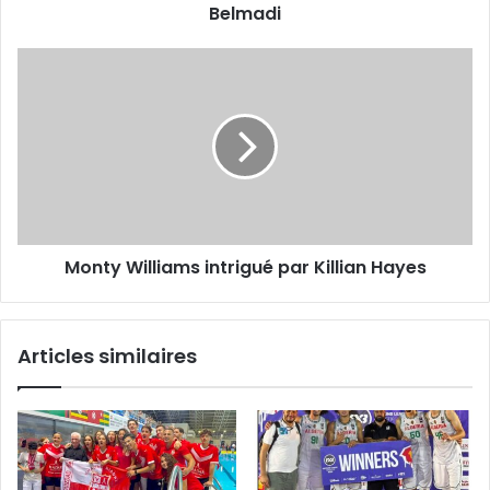
Belmadi
Monty
Williams
intrigué
par
Killian
Hayes
Monty Williams intrigué par Killian Hayes
Articles similaires