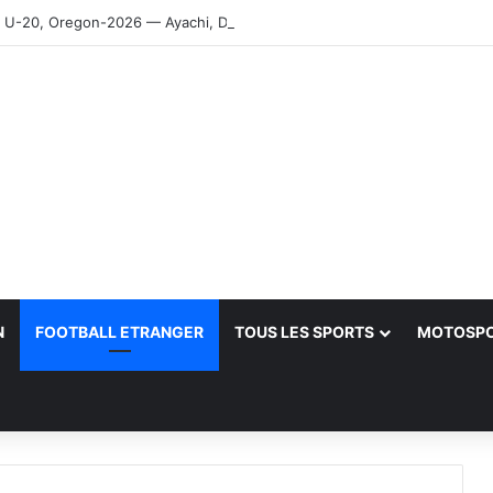
-20, Oregon-2026 — Ayachi, Dissa, Touahria et Ghezali en finale
N
FOOTBALL ETRANGER
TOUS LES SPORTS
MOTOSP
her