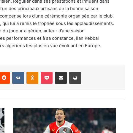
isien. Régulier dans ses prestations et influent dans
l’un des principaux artisans de la bonne saison
récompense lors d’une cérémonie organisée par le club,
 qui lui a remis le trophée sous les applaudissements.
n du joueur algérien, auteur d’une saison
 ses performances et à sa constance, Ilan Kebbal
rs algériens les plus en vue évoluant en Europe.
nterest
Reddit
VKontakte
Odnoklassniki
Pocket
Partager par email
Imprimer
Hadj
Moussa
au
cœur