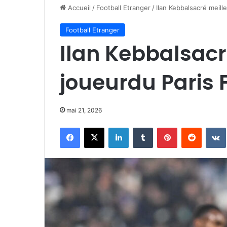
Accueil
/
Football Etranger
/
Ilan Kebbalsacré meill
Football Etranger
Ilan Kebbalsacr
joueurdu Paris 
mai 21, 2026
Facebook
X
Linkedin
Tumblr
Pinterest
Reddit