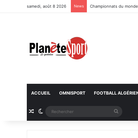
samedi, août 8 2026
News
Championnats du monde U
ACCUEIL
OMNISPORT
FOOTBALL ALGÉRIE
Article Aléatoire
Switch skin
Recherc