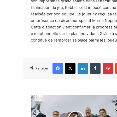
son importance grandissante dans l’effectif par
l’animation du jeu, Kebbal s’est imposé comme 
réalisée par son équipe. Le joueur a reçu sa 
en présence du directeur sportif Marco Neppe,
Cette distinction vient confirmer la progressio
exceptionnelle sur le plan individuel. Grâce à
continue de renforcer sa place parmi les joueu
Facebook
X
Linkedin
Tumblr
Pi
Partager
Guittoun,
joueur
de
la