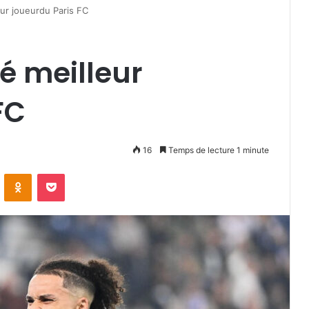
eur joueurdu Paris FC
é meilleur
FC
16
Temps de lecture 1 minute
VKontakte
Odnoklassniki
Pocket