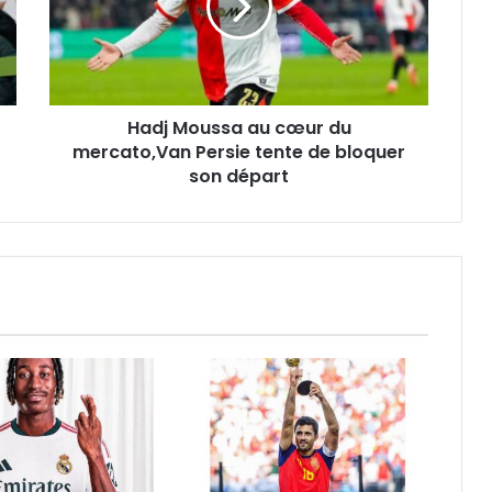
du
mercato,Van
Persie
tente
de
Hadj Moussa au cœur du
bloquer
son
mercato,Van Persie tente de bloquer
départ
son départ