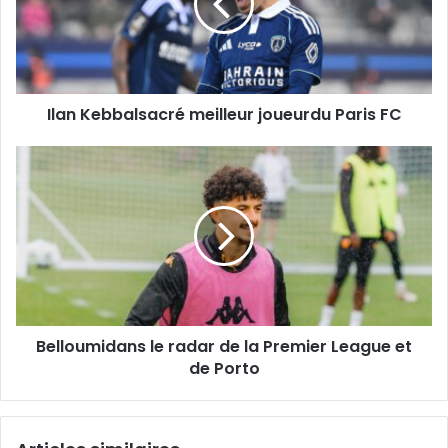
Paris
FC
Ilan Kebbalsacré meilleur joueurdu Paris FC
Belloumidans
le
radar
de
la
Premier
League
et
de
Belloumidans le radar de la Premier League et
Porto
de Porto