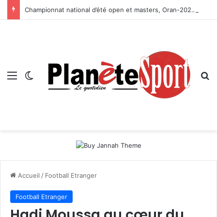
Championnat national d’été open et masters, Oran-2026 — Le CRB s’adjuge le titre
Menu
Switch skin
R
Accueil
/
Football Etranger
Football Etranger
Hadj Moussa au cœur du