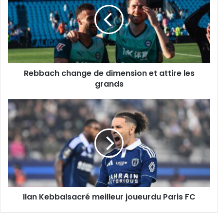
de
dimension
et
attire
les
grands
Rebbach change de dimension et attire les
grands
Ilan
Kebbalsacré
meilleur
joueurdu
Paris
FC
Ilan Kebbalsacré meilleur joueurdu Paris FC