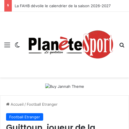
La FAHB dévoile le calendrier de la saison 2026-2027
Menu
Switch skin
R
Accueil
/
Football Etranger
Football Etranger
Guittoun, joueur de la