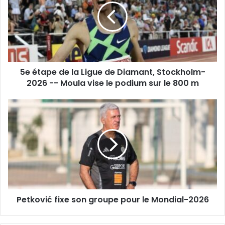
la
Ligue
de
Diamant,
Stockholm-
2026
5e étape de la Ligue de Diamant, Stockholm-
-
-
2026 -- Moula vise le podium sur le 800 m
Moula
vise
Petković
le
fixe
podium
son
sur
groupe
le
pour
800
le
m
Mondial-
2026
Petković fixe son groupe pour le Mondial-2026