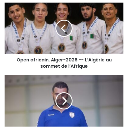
Open
africain,
Alger-
2026
-
-
L’Algérie
au
sommet
Open africain, Alger-2026 -- L’Algérie au
de
l’Afrique
sommet de l’Afrique
Il
revient
sur
l’accession
de
l’Amel
Sidi
Okba
à