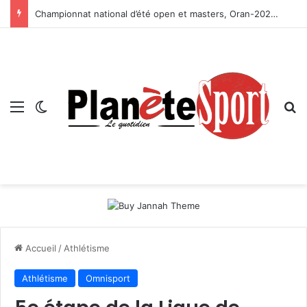
Championnat national d’été open et masters, Oran-2026 — Le CRB s’adjuge le titre
Menu
Switch skin
R
Accueil
/
Athlétisme
Athlétisme
Omnisport