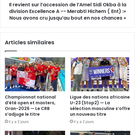
Il revient sur l’accession de l’Amel Sidi Okba à la
la
division
division Excellence A -- Merabti Hichem ( Ent) :«
Excellence
Nous avons cru jusqu’au bout en nos chances »
A
-
-
Articles similaires
Merabti
Hichem
(
Ent)
:«
Nous
avons
cru
jusqu’au
Championnat national
Ligue des nations africaine
bout
d’été open et masters,
U-23 (Stop2) — La
en
Oran-2026 — Le CRB
sélection masculine s’offre
nos
s’adjuge le titre
un nouveau titre
chances
il y a 2 jours
il y a 2 jours
»