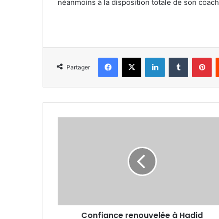
néanmoins à la disposition totale de son coach. 
Facebook
X
Linkedin
Tumblr
Pi
Partager
Confiance
renouvelée
à
Hadid
Confiance renouvelée à Hadid