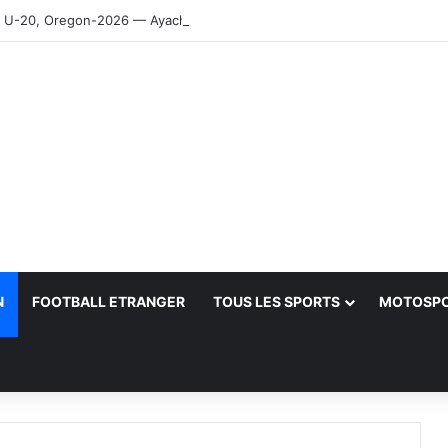
-20, Oregon-2026 — Ayachi, Dissa, Touahria et Ghezali en finale
N
FOOTBALL ETRANGER
TOUS LES SPORTS
MOTOSP
her