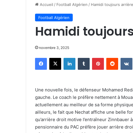
Accueil
/
Football Algérien
/
Hamidi toujours arrièr
Football Algérien
Hamidi toujours
novembre 3, 2025
Facebook
X
Linkedin
Tumblr
Pinterest
Reddit
Une nouvelle fois, le défenseur Mohamed Reda
gauche. Le coach le préfère nettement à Moua
actuellement au meilleur de sa forme physique
ailleurs, le fait que Nechat affiche une belle 
qu’arrière droit motive l’entraîneur Zinnbauer 
pensionnaire du PAC préfère jouer arrière droit,