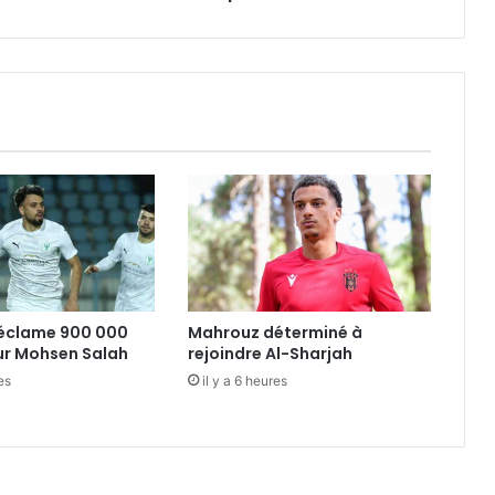
réclame 900 000
Mahrouz déterminé à
ur Mohsen Salah
rejoindre Al-Sharjah
es
il y a 6 heures