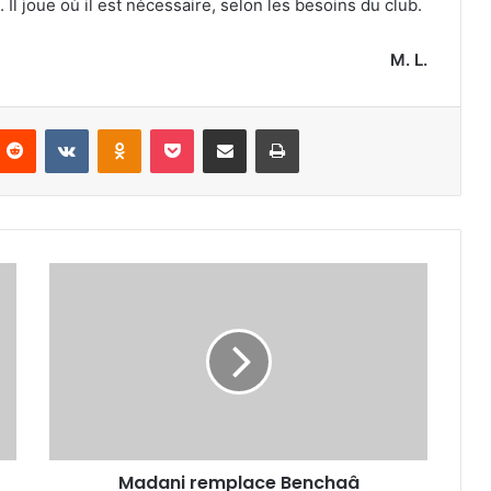
Il joue où il est nécessaire, selon les besoins du club.
M. L.
nterest
Reddit
VKontakte
Odnoklassniki
Pocket
Partager par email
Imprimer
Madani
remplace
Benchaâ
Madani remplace Benchaâ