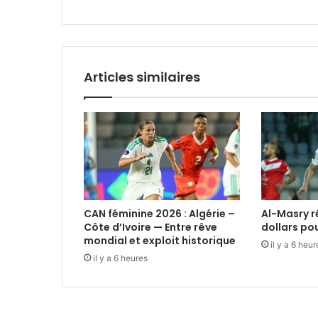
Articles similaires
CAN féminine 2026 : Algérie –
Al-Masry 
Côte d’Ivoire — Entre rêve
dollars po
mondial et exploit historique
il y a 6 heur
il y a 6 heures