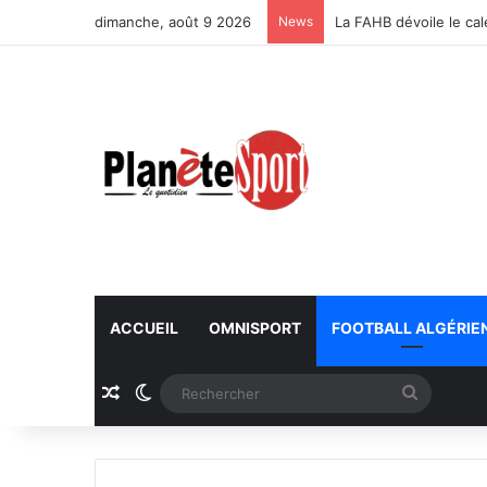
dimanche, août 9 2026
News
La FAHB dévoile le ca
ACCUEIL
OMNISPORT
FOOTBALL ALGÉRIE
Article Aléatoire
Switch skin
Recherc