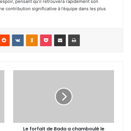
espoir, pensant qu’il retrouvera rapidement son
ne contribution significative à l’équipe dans les plus
nterest
Reddit
VKontakte
Odnoklassniki
Pocket
Partager par email
Imprimer
Le
forfait
de
Bada
a
chamboulé
le
plan
du
Le forfait de Bada a chamboulé le
coach