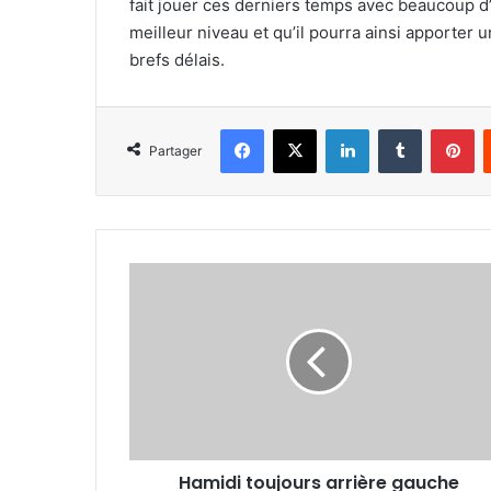
fait jouer ces derniers temps avec beaucoup d’
meilleur niveau et qu’il pourra ainsi apporter u
brefs délais.
Facebook
X
Linkedin
Tumblr
Pi
Partager
Hamidi
toujours
arrière
gauche
Hamidi toujours arrière gauche