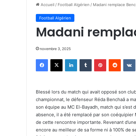
Accueil
/
Football Algérien
/
Madani remplace Benc
Football Algérien
Madani rempla
novembre 3, 2025
Facebook
X
Linkedin
Tumblr
Pinterest
Reddit
Blessé lors du match qui avait opposé son club
championnat, le défenseur Réda Benchaâ a mal
son équipe au MC El-Bayadh, match qui s’est 
absence, il a été remplacé par son coéquipier
de cette rencontre importante. Revenant d’une 
encore au meilleur de sa forme ni à 100% de s