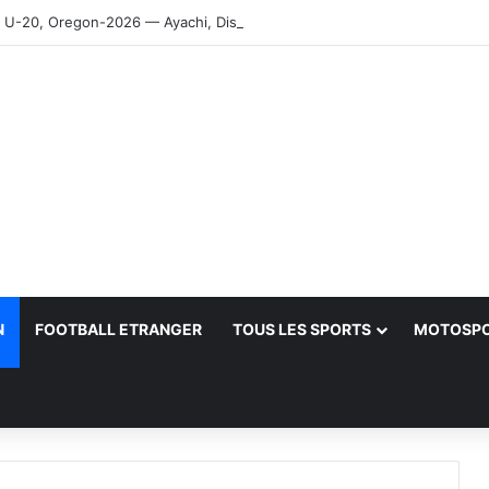
-20, Oregon-2026 — Ayachi, Dissa, Touahria et Ghezali en finale
N
FOOTBALL ETRANGER
TOUS LES SPORTS
MOTOSP
her