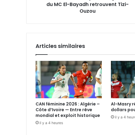
retrouvent
du MC El-Bayadh retrouvent Tizi-
Tizi-
Ouzou
Ouzou
Articles similaires
CAN féminine 2026 : Algérie –
Al-Masry 
Côte d’Ivoire — Entre rêve
dollars po
mondial et exploit historique
il y a 4 heu
il y a 4 heures