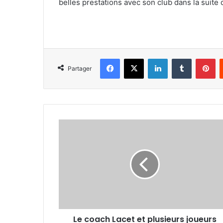
belles prestations avec son club dans la suite 
Facebook
X
Linkedin
Tumblr
Pi
Partager
Le
coach
Lacet
et
plusieurs
joueurs
du
MC
El-
Le coach Lacet et plusieurs joueurs
Bayadh