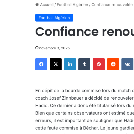
Accueil
/
Football Algérien
/
Confiance renouvelée 
Football Algérien
Confiance reno
novembre 3, 2025
Facebook
X
Linkedin
Tumblr
Pinterest
Reddit
En dépit de la bourde commise lors du match qu
coach Josef Zinnbauer a décidé de renouveler
Hadid. Ce dernier a donc été titularisé lors d
Bien que certains observateurs ont estimé qu
erreurs, il est important de souligner que Had
cette faute commise à Béchar. Le jeune gardien 