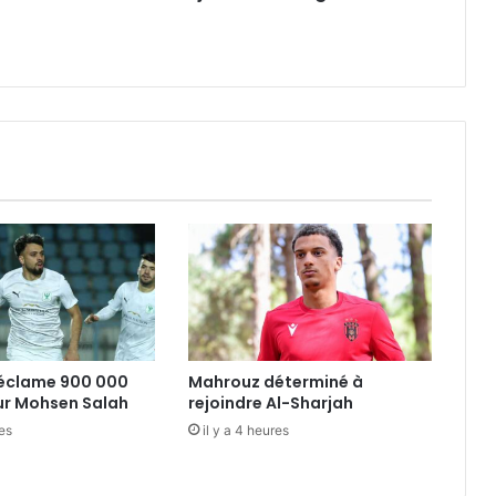
réclame 900 000
Mahrouz déterminé à
ur Mohsen Salah
rejoindre Al-Sharjah
res
il y a 4 heures