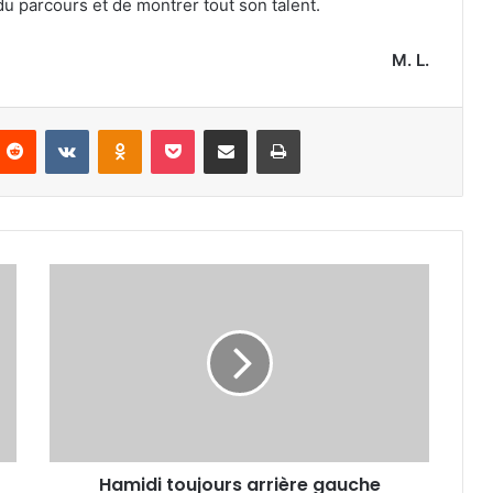
du parcours et de montrer tout son talent.
M. L.
nterest
Reddit
VKontakte
Odnoklassniki
Pocket
Partager par email
Imprimer
Hamidi
toujours
arrière
gauche
Hamidi toujours arrière gauche