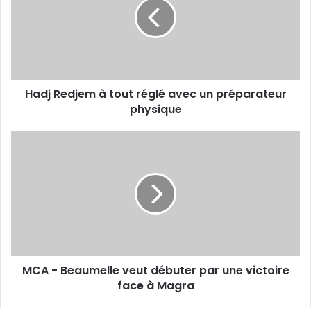
tout
réglé
avec
un
préparateur
physique
Hadj Redjem à tout réglé avec un préparateur
physique
MCA
-
Beaumelle
veut
débuter
par
une
victoire
face
MCA - Beaumelle veut débuter par une victoire
à
Magra
face à Magra