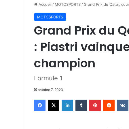
Accueil
/
MOTOSPORTS
/
Grand Prix du Qatar, cou
MOTOSPORTS
Grand Prix du Q
: Piastri vainq
champion
Formule 1
octobre 7, 2023
Facebook
X
Linkedin
Tumblr
Pinterest
Reddit