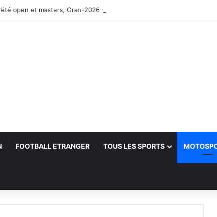
’été open et masters, Oran-2026 — Le CRB s’adjuge le titre
N
FOOTBALL ETRANGER
TOUS LES SPORTS
MOTOSP
her