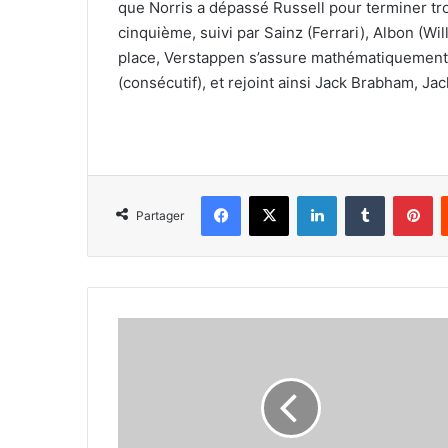
que Norris a dépassé Russell pour terminer tro
cinquième, suivi par Sainz (Ferrari), Albon (Wi
place, Verstappen s’assure mathématiquement 
(consécutif), et rejoint ainsi Jack Brabham, Ja
Facebook
X
Linkedin
Tumblr
Pi
Partager
Depuis
ses
débuts
dans
le
cirque,