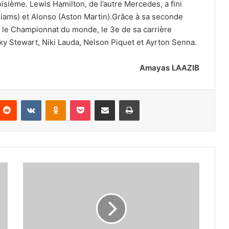
isième. Lewis Hamilton, de l’autre Mercedes, a fini
lliams) et Alonso (Aston Martin).Grâce à sa seconde
le Championnat du monde, le 3e de sa carrière
cky Stewart, Niki Lauda, Nelson Piquet et Ayrton Senna.
Amayas LAAZIB
nterest
Reddit
VKontakte
Odnoklassniki
Pocket
Partager par email
Imprimer
Naïdji
passera
aujourd’hui
une
échographie