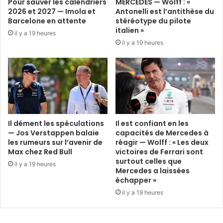
Pour sauver les calendriers
MERCEDES — Wolff : «
2026 et 2027 — Imola et
Antonelli est l’antithèse du
Barcelone en attente
stéréotype du pilote
italien »
il y a 19 heures
il y a 19 heures
Il dément les spéculations
Il est confiant en les
— Jos Verstappen balaie
capacités de Mercedes à
les rumeurs sur l’avenir de
réagir — Wolff : « Les deux
Max chez Red Bull
victoires de Ferrari sont
surtout celles que
il y a 19 heures
Mercedes a laissées
échapper »
il y a 19 heures