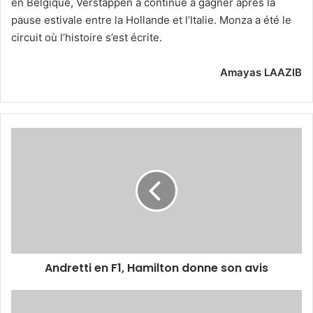
en Belgique, Verstappen a continué à gagner après la
pause estivale entre la Hollande et l’Italie. Monza a été le
circuit où l’histoire s’est écrite.
Amayas LAAZIB
Andretti
en
F1,
Hamilton
donne
son
avis
Andretti en F1, Hamilton donne son avis
Grand
Prix