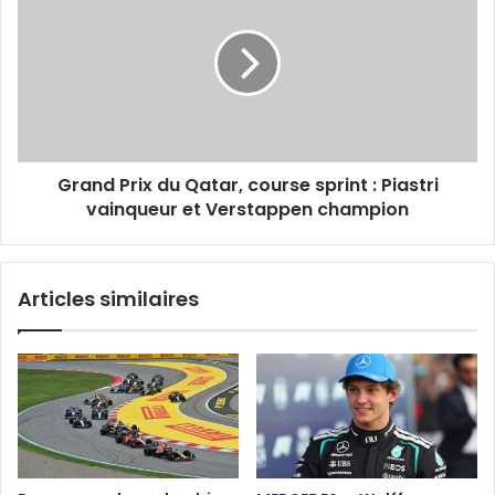
du
Qatar,
course
sprint
:
Piastri
vainqueur
Grand Prix du Qatar, course sprint : Piastri
et
Verstappen
vainqueur et Verstappen champion
champion
Articles similaires