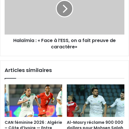
Face
à
l’ESS, on
a
fait
preuve
Halaïmia : « Face à l’ESS, on a fait preuve de
de
caractère»
caractère»
Articles similaires
CAN féminine 2026 : Algérie
Al-Masry réclame 900 000
– Côte d’Ivoire — Entre
dollars pour Mohsen Salah