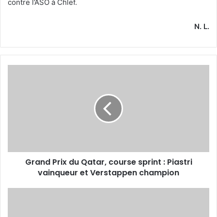
contre l’ASO à Chlef.
N. L.
Grand
Prix
du
Qatar,
course
sprint
:
Piastri
vainqueur
Grand Prix du Qatar, course sprint : Piastri
et
Verstappen
vainqueur et Verstappen champion
champion
Halaïmia
:
«