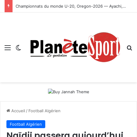
Championnats du monde U-20, Oregon-2026 — Ayachi, Dissa, Touahria et Ghezali en finale
Menu
Switch skin
R
Accueil
/
Football Algérien
Football Algérien
Naïdji passera aujourd’hui