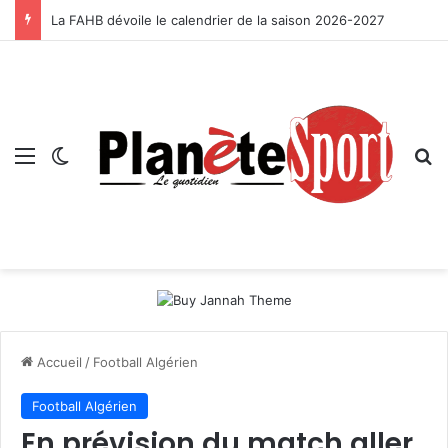
La FAHB dévoile le calendrier de la saison 2026-2027
Menu
Switch skin
R
Accueil
/
Football Algérien
Football Algérien
En prévision du match aller