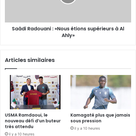
à
Al
Ahly»
Saâdi Radouani : «Nous étions supérieurs à Al
Ahly»
Articles similaires
USMA Ramdaoui, le
Kamagaté plus que jamais
nouveau défi d’un buteur
sous pression
très attendu
il y a 10 heures
il y a 10 heures