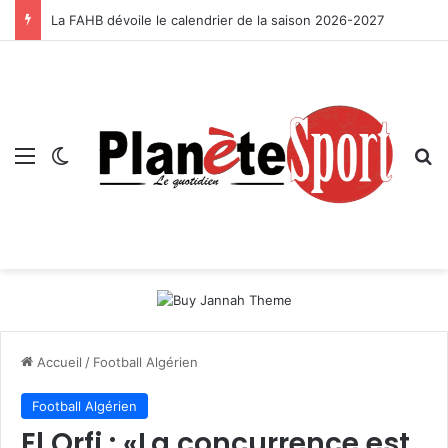
La FAHB dévoile le calendrier de la saison 2026-2027
Menu
Switch skin
R
Accueil
/
Football Algérien
Football Algérien
El Orfi : «La concurrence est