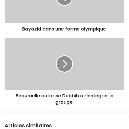
Bayazid dans une forme olympique
Beaumelle
autorise
Debbih
à
réintégrer
le
groupe
Beaumelle autorise Debbih à réintégrer le
groupe
Articles similaires