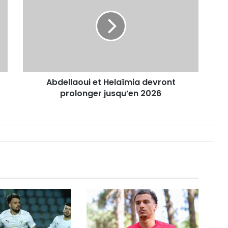
Helaïmia
devront
prolonger
jusqu’en
2026
Abdellaoui et Helaïmia devront
prolonger jusqu’en 2026