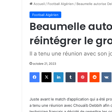
Accueil
/
Football Algérien
/
Beaumelle autorise De
Football Algérien
Beaumelle auto
réintégrer le g
Il a tenu une réunion avec son j
octobre 21, 2023
Facebook
X
Linkedin
Tumblr
Pinterest
Reddit
Juste avant le match d’application qui a été p
a tenu une réunion avec Chouaïb Debbih afin de
technicien français a décidé de remettre les c