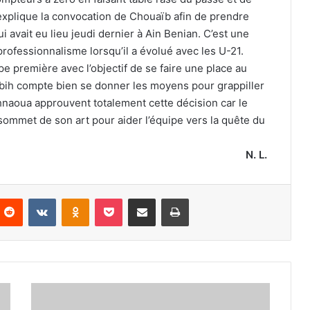
 explique la convocation de Chouaïb afin de prendre
i avait eu lieu jeudi dernier à Ain Benian. C’est une
professionnalisme lorsqu’il a évolué avec les U-21.
ipe première avec l’objectif de se faire une place au
bbih compte bien se donner les moyens pour grappiller
naoua approuvent totalement cette décision car le
sommet de son art pour aider l’équipe vers la quête du
N. L.
nterest
Reddit
VKontakte
Odnoklassniki
Pocket
Partager par email
Imprimer
Abdellaoui
et