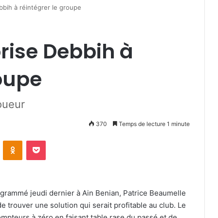
bbih à réintégrer le groupe
rise Debbih à
roupe
oueur
370
Temps de lecture 1 minute
VKontakte
Odnoklassniki
Pocket
rogrammé jeudi dernier à Ain Benian, Patrice Beaumelle
 trouver une solution qui serait profitable au club. Le
ompteurs à zéro en faisant table rase du passé et de