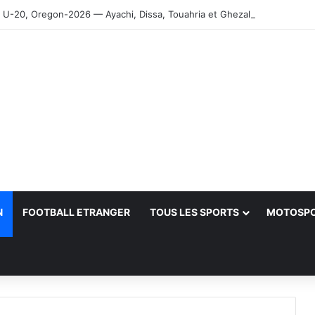
-20, Oregon-2026 — Ayachi, Dissa, Touahria et Ghezali en finale
N
FOOTBALL ETRANGER
TOUS LES SPORTS
MOTOSP
her