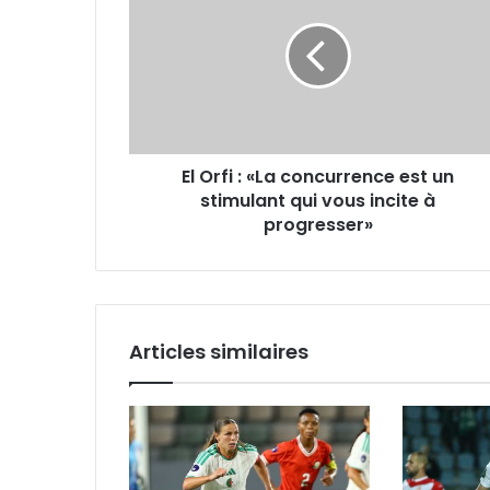
:
«La
concurrence
est
un
stimulant
qui
El Orfi : «La concurrence est un
vous
incite
stimulant qui vous incite à
à
progresser»
progresser»
Articles similaires