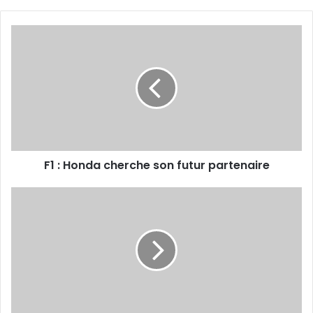
F1
:
Honda
cherche
son
futur
partenaire
F1 : Honda cherche son futur partenaire
SPORT
ET
TRAVAIL
-
Journée
nationale
du
Chahid
: