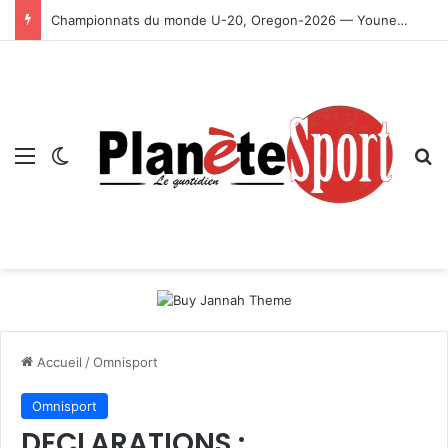
Championnats du monde U-20, Oregon-2026 — Younes Ayachi décroche la médaille d’or
Menu
Switch skin
R
Accueil
/
Omnisport
Omnisport
DECLARATIONS :