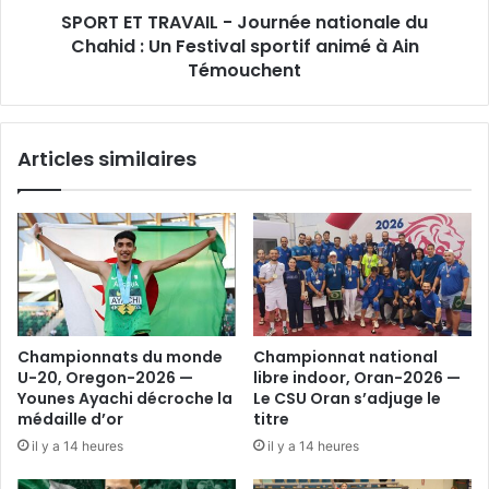
SPORT ET TRAVAIL - Journée nationale du
Un
Festival
Chahid : Un Festival sportif animé à Ain
sportif
Témouchent
animé
à
Ain
Articles similaires
Témouchent
Championnats du monde
Championnat national
U-20, Oregon-2026 —
libre indoor, Oran-2026 —
Younes Ayachi décroche la
Le CSU Oran s’adjuge le
médaille d’or
titre
il y a 14 heures
il y a 14 heures