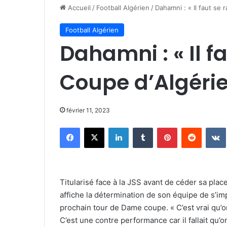
Accueil
/
Football Algérien
/
Dahamni : « Il faut se 
Football Algérien
Dahamni : « Il f
Coupe d’Algérie
février 11, 2023
Facebook
X
Linkedin
Tumblr
Pinterest
Reddit
Titularisé face à la JSS avant de céder sa pl
affiche la détermination de son équipe de s’
prochain tour de Dame coupe. « C’est vrai qu’o
C’est une contre performance car il fallait qu’o