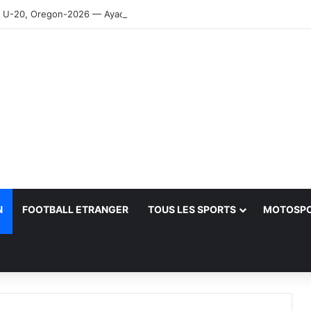
-20, Oregon-2026 — Ayachi, Dissa, Touahria et Ghezali en finale
N
FOOTBALL ETRANGER
TOUS LES SPORTS
MOTOSP
her