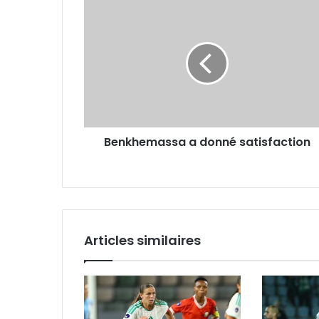
Benkhemassa
a
donné
satisfaction
Benkhemassa a donné satisfaction
Articles similaires