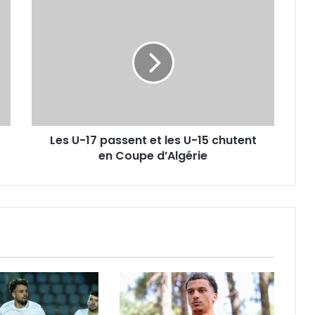
Les
U-
17
passent
et
les
U-
15
chutent
Les U-17 passent et les U-15 chutent
en
Coupe
en Coupe d’Algérie
d’Algérie