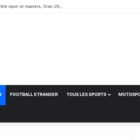
’été open et masters, Oran-2026 — Le CRB s’adjuge le titre
N
FOOTBALL ETRANGER
TOUS LES SPORTS
MOTOSP
her