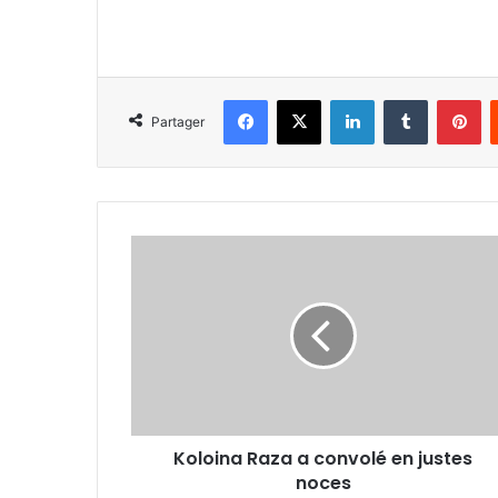
Facebook
X
Linkedin
Tumblr
Pi
Partager
Koloina
Raza
a
convolé
en
justes
noces
Koloina Raza a convolé en justes
noces