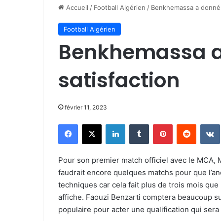
Accueil
/
Football Algérien
/
Benkhemassa a donné 
Football Algérien
Benkhemassa a
satisfaction
février 11, 2023
Facebook
X
Linkedin
Tumblr
Pinterest
Reddit
Pour son premier match officiel avec le MCA, 
faudrait encore quelques matchs pour que l’anc
techniques car cela fait plus de trois mois que 
affiche. Faouzi Benzarti comptera beaucoup s
populaire pour acter une qualification qui sera d