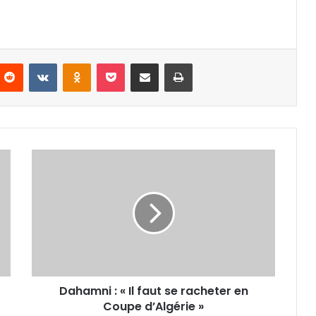
nterest
Reddit
VKontakte
Odnoklassniki
Pocket
Partager par email
Imprimer
Dahamni :
« Il
faut
se
racheter
en
Coupe
d’Algérie »
Dahamni : « Il faut se racheter en
Coupe d’Algérie »