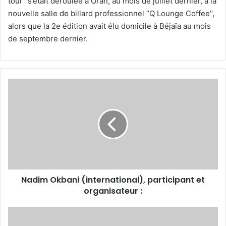
tour’’ s’était déroulée à Oran, au mois de juillet dernier, à la
nouvelle salle de billard professionnel ‘’Q Lounge Coffee’’,
alors que la 2e édition avait élu domicile à Béjaïa au mois
de septembre dernier.
Nadim
Okbani (international),
participant
et
organisateur :
Nadim Okbani (international), participant et
organisateur :
Médaille
d'or