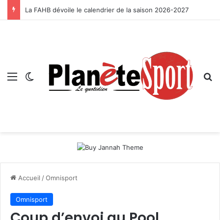
La FAHB dévoile le calendrier de la saison 2026-2027
Menu
Switch skin
R
Accueil
/
Omnisport
Omnisport
Coup d’envoi au Pool