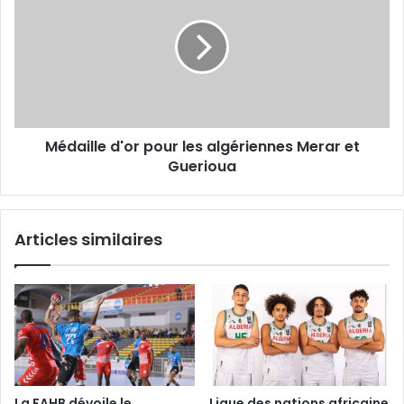
pour
les
algériennes
Merar
et
Guerioua
Médaille d'or pour les algériennes Merar et
Guerioua
Articles similaires
La FAHB dévoile le
Ligue des nations africaine