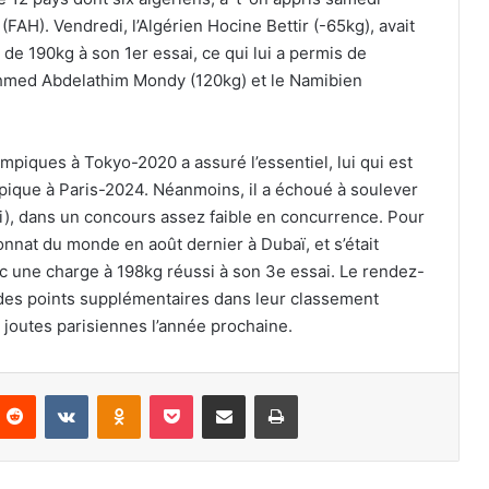
FAH). Vendredi, l’Algérien Hocine Bettir (-65kg), avait
 de 190kg à son 1er essai, ce qui lui a permis de
 Ahmed Abdelathim Mondy (120kg) et le Namibien
piques à Tokyo-2020 a assuré l’essentiel, lui qui est
pique à Paris-2024. Néanmoins, il a échoué à soulever
ai), dans un concours assez faible en concurrence. Pour
ionnat du monde en août dernier à Dubaï, et s’était
ec une charge à 198kg réussi à son 3e essai. Le rendez-
 des points supplémentaires dans leur classement
x joutes parisiennes l’année prochaine.
nterest
Reddit
VKontakte
Odnoklassniki
Pocket
Partager par email
Imprimer