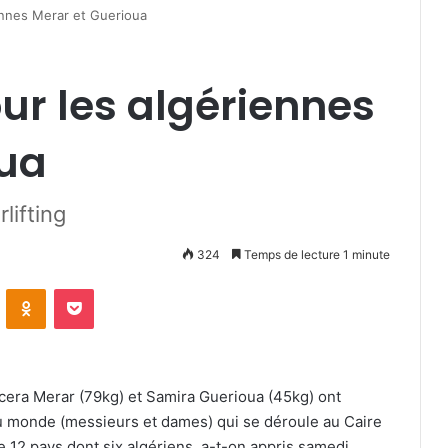
iennes Merar et Guerioua
our les algériennes
oua
ifting
324
Temps de lecture 1 minute
VKontakte
Odnoklassniki
Pocket
acera Merar (79kg) et Samira Guerioua (45kg) ont
du monde (messieurs et dames) qui se déroule au Caire
de 12 pays dont six algériens, a-t-on appris samedi