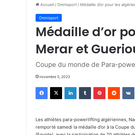
Accueil
/
Omnisport
/
Médaille d’or pour les algér
Omnisport
Médaille d’or p
Merar et Gueri
Coupe du monde de Para-powerl
novembre 5, 2023
Facebook
X
Linkedin
Tumblr
Pinterest
Reddit
Les athlètes para-powerlifting algériennes, N
remporté samedi la médaille d’or à la Coupe 
(Egypte), avec la participation de 70 athlètes 