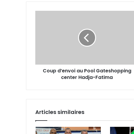
Coup
d’envoi
au
Pool
Gateshopping
center
Hadja-
Fatima
Coup d’envoi au Pool Gateshopping
center Hadja-Fatima
Articles similaires