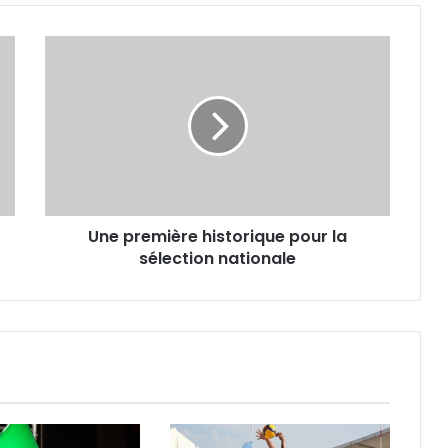
Une
première
historique
pour
la
sélection
nationale
Une première historique pour la
sélection nationale