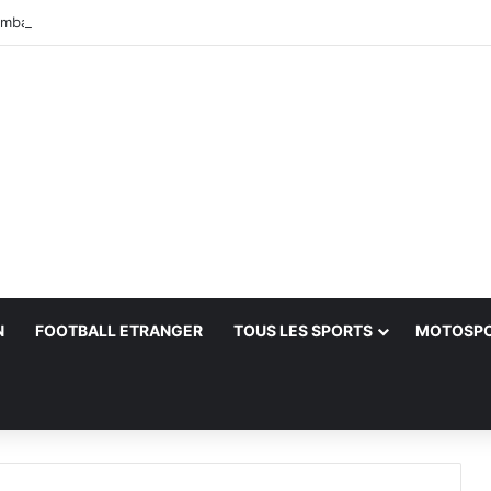
mbazis défend la FIA
N
FOOTBALL ETRANGER
TOUS LES SPORTS
MOTOSP
her