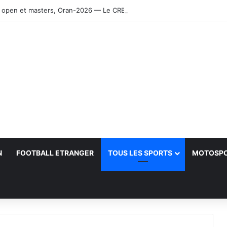
 open et masters, Oran-2026 — Le CRB s’adjuge le titre
N
FOOTBALL ETRANGER
TOUS LES SPORTS
MOTOSP
her