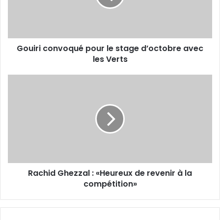
d’octobre
avec
les
Verts
Gouiri convoqué pour le stage d’octobre avec
les Verts
Rachid
Ghezzal
:
«Heureux
de
revenir
à
la
compétition»
Rachid Ghezzal : «Heureux de revenir à la
compétition»