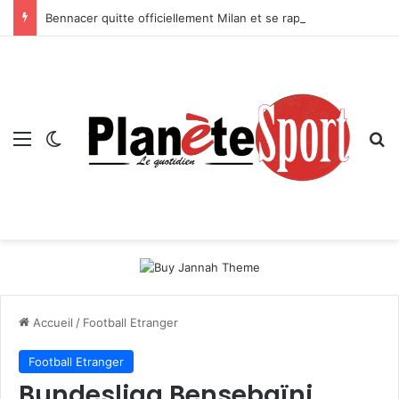
Bennacer quitte officiellement Milan et se rapproche d’Al-Gharafa
Menu
Switch skin
R
Accueil
/
Football Etranger
Football Etranger
Bundesliga Bensebaïni