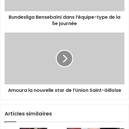
5e
journée
Bundesliga Bensebaïni dans l’équipe-type de la
5e journée
Amoura
la
nouvelle
star
de
l’Union
Saint-
Gilloise
Amoura la nouvelle star de l’Union Saint-Gilloise
Articles similaires