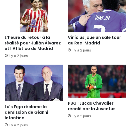
L’heure du retour à la
Vinícius joue un sale tour
réalité pour Julián Álvarez
au Real Madrid
et l’Atlético de Madrid
il y a 2 jours
il y a 2 jours
PSG : Lucas Chevalier
Luís Figo réclame la
recalé par la Juventus
démission de Gianni
il y a 2 jours
Infantino
il y a 2 jours