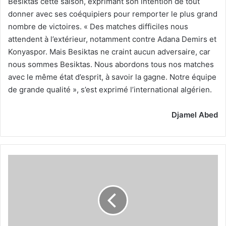
Besiktas cette saison, exprimant son intention de tout
donner avec ses coéquipiers pour remporter le plus grand
nombre de victoires. « Des matches difficiles nous
attendent à l’extérieur, notamment contre Adana Demirs et
Konyaspor. Mais Besiktas ne craint aucun adversaire, car
nous sommes Besiktas. Nous abordons tous nos matches
avec le même état d’esprit, à savoir la gagne. Notre équipe
de grande qualité », s’est exprimé l’international algérien.
Djamel Abed
Bundesliga
Bensebaïni
dans
l’équipe-
type
de
la