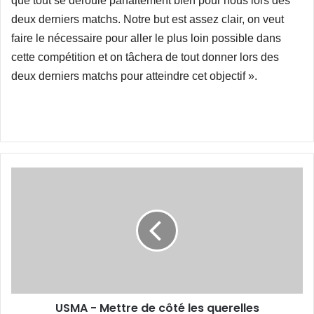
que tout se déroule parfaitement bien pour nous lors des
deux derniers matchs. Notre but est assez clair, on veut
faire le nécessaire pour aller le plus loin possible dans
cette compétition et on tâchera de tout donner lors des
deux derniers matchs pour atteindre cet objectif ».
USMA
-
Mettre
de
côté
les
querelles
USMA - Mettre de côté les querelles