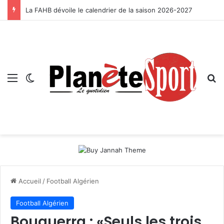
La FAHB dévoile le calendrier de la saison 2026-2027
Menu
Switch skin
R
Accueil
/
Football Algérien
Football Algérien
Bouguerra : «Seuls les trois