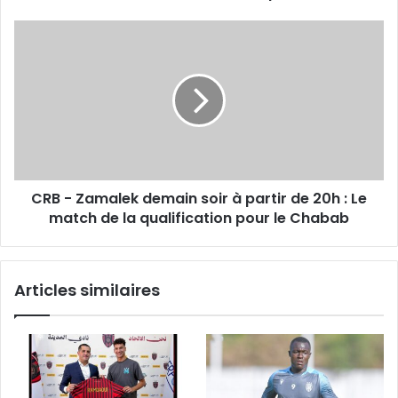
CRB
-
Zamalek
demain
soir
à
partir
de
20h
CRB - Zamalek demain soir à partir de 20h : Le
:
Le
match de la qualification pour le Chabab
match
de
la
Articles similaires
qualification
pour
le
Chabab