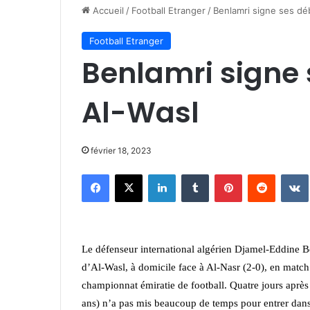
Accueil
/
Football Etranger
/
Benlamri signe ses dé
Football Etranger
Benlamri signe
Al-Wasl
février 18, 2023
Facebook
X
Linkedin
Tumblr
Pinterest
Reddit
Le défenseur international algérien Djamel-Eddine B
d’Al-Wasl, à domicile face à Al-Nasr (2-0), en match
championnat émiratie de football.
Quatre jours après
ans) n’a pas mis beaucoup de temps pour entrer dans 