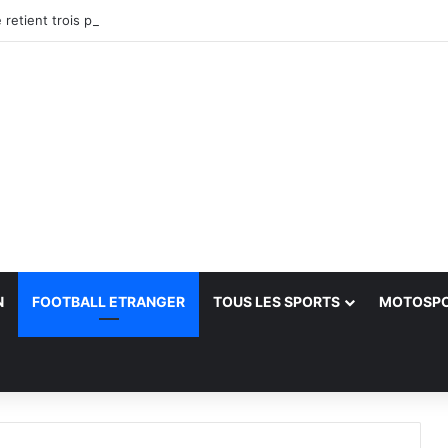
etient trois profils — Félix Sánchez en pôle position pour driver les Ve
N
FOOTBALL ETRANGER
TOUS LES SPORTS
MOTOSP
her