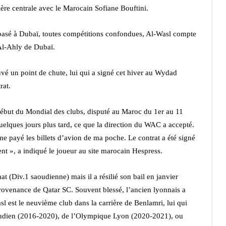
nière centrale avec le Marocain Sofiane Bouftini.
ub basé à Dubaï, toutes compétitions confondues, Al-Wasl compte
 Al-Ahly de Dubaï.
é un point de chute, lui qui a signé cet hiver au Wydad
rat.
 début du Mondial des clubs, disputé au Maroc du 1er au 11
t quelques jours plus tard, ce que la direction du WAC a accepté.
me payé les billets d’avion de ma poche. Le contrat a été signé
ent », a indiqué le joueur au site marocain Hespress.
t (Div.1 saoudienne) mais il a résilié son bail en janvier
 provenance de Qatar SC. Souvent blessé, l’ancien lyonnais a
l est le neuvième club dans la carrière de Benlamri, lui qui
oudien (2016-2020), de l’Olympique Lyon (2020-2021), ou