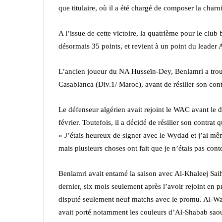
que titulaire, où il a été chargé de composer la char
A l’issue de cette victoire, la quatrième pour le cl
désormais 35 points, et revient à un point du leader
L’ancien joueur du NA Husseïn-Dey, Benlamri a trouv
Casablanca (Div.1/ Maroc), avant de résilier son cont
Le défenseur algérien avait rejoint le WAC avant le
février. Toutefois, il a décidé de résilier son contra
« J’étais heureux de signer avec le Wydad et j’ai mê
mais plusieurs choses ont fait que je n’étais pas cont
Benlamri avait entamé la saison avec Al-Khaleej Saiha
dernier, six mois seulement après l’avoir rejoint en
disputé seulement neuf matchs avec le promu.
Al-Was
avait porté notamment les couleurs d’Al-Shabab sa