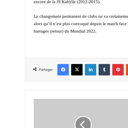
encore de la JS Kabylie (2012-2015).
Le changement permanent de clubs ne va certainement
alors qu’il n’est plus convoqué depuis le match face
barrages (retour) du Mondial 2022.
Facebook
X
Linkedin
Tumblr
Pi
Partager
Mönchengladbach
s’offre
le
Bayern
: