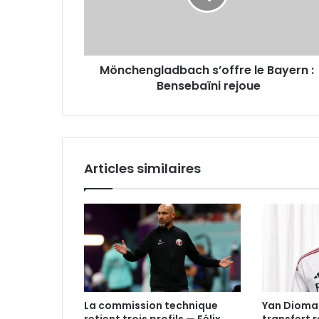
Bensebaïni
rejoue
Mönchengladbach s’offre le Bayern :
Bensebaïni rejoue
Articles similaires
La commission technique
Yan Dioma