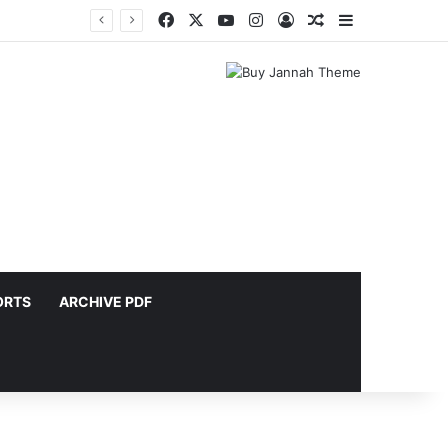
Facebook
X
YouTube
Instagram
Connexion
Article Aléatoire
Sidebar (barr
rts
ORTS
ARCHIVE PDF