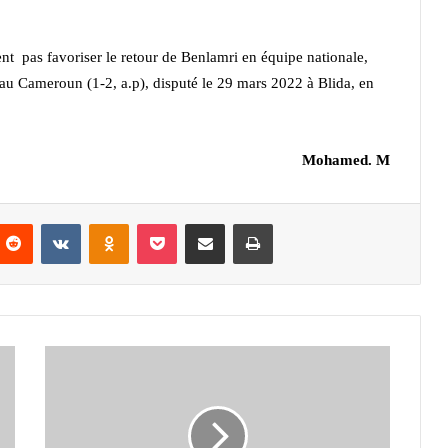
 pas favoriser le retour de Benlamri en équipe nationale,
 au Cameroun (1-2, a.p), disputé le 29 mars 2022 à Blida, en
Mohamed. M
nterest
Reddit
VKontakte
Odnoklassniki
Pocket
Partager par email
Imprimer
MotoGP
:
Ducati,
la
référence