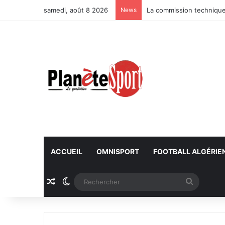
samedi, août 8 2026
News
La commission technique r
ACCUEIL
OMNISPORT
FOOTBALL ALGÉRIE
Article Aléatoire
Switch skin
Recherc