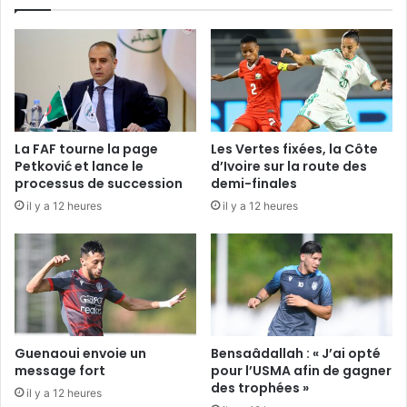
La FAF tourne la page
Les Vertes fixées, la Côte
Petković et lance le
d’Ivoire sur la route des
processus de succession
demi-finales
il y a 12 heures
il y a 12 heures
Guenaoui envoie un
Bensaâdallah : « J’ai opté
message fort
pour l’USMA afin de gagner
des trophées »
il y a 12 heures