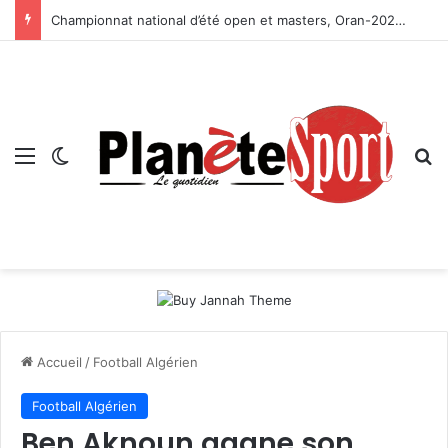
Championnat national d’été open et masters, Oran-2026 — Le CRB s’adjuge le titre
Menu
Switch skin
R
Accueil
/
Football Algérien
Football Algérien
Ben Aknoun gagne son