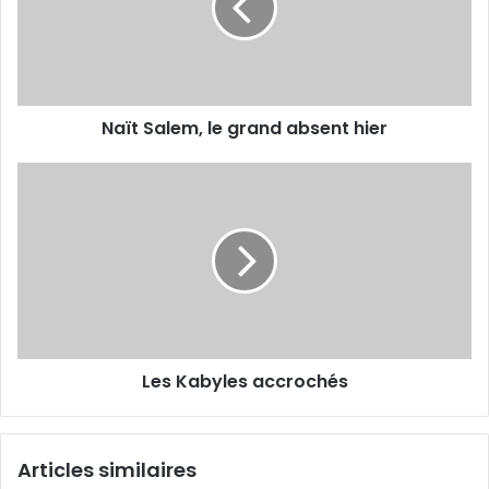
absent
hier
Naït Salem, le grand absent hier
Les
Kabyles
accrochés
Les Kabyles accrochés
Articles similaires