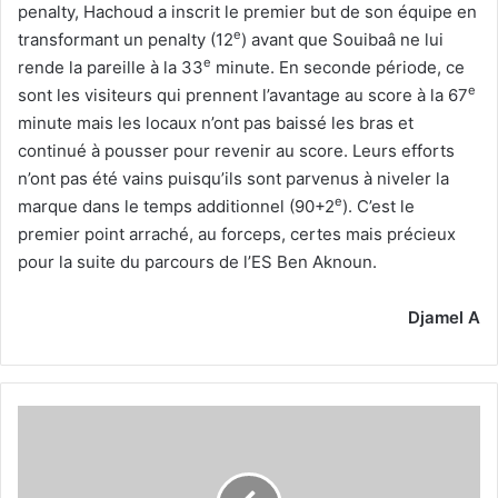
penalty, Hachoud a inscrit le premier but de son équipe en
e
transformant un penalty (12
) avant que Souibaâ ne lui
e
rende la pareille à la 33
minute. En seconde période, ce
e
sont les visiteurs qui prennent l’avantage au score à la 67
minute mais les locaux n’ont pas baissé les bras et
continué à pousser pour revenir au score. Leurs efforts
n’ont pas été vains puisqu’ils sont parvenus à niveler la
e
marque dans le temps additionnel (90+2
). C’est le
premier point arraché, au forceps, certes mais précieux
pour la suite du parcours de l’ES Ben Aknoun.
Djamel A
Naït
Salem,
le
grand