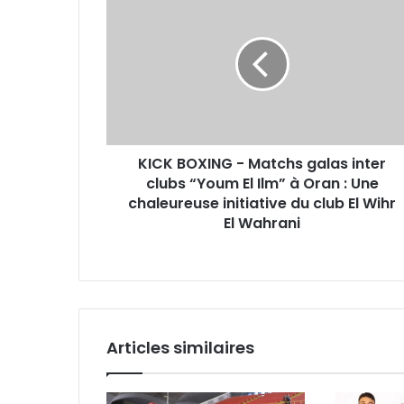
BOXING
-
Matchs
galas
inter
clubs
“Youm
El
KICK BOXING - Matchs galas inter
Ilm”
à
clubs “Youm El Ilm” à Oran : Une
Oran
chaleureuse initiative du club El Wihr
:
El Wahrani
Une
chaleureuse
initiative
du
club
El
Articles similaires
Wihr
El
Wahrani