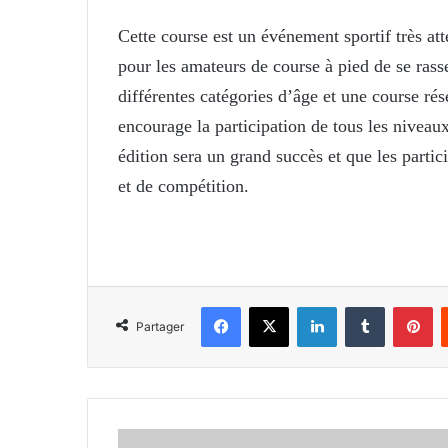
Cette course est un événement sportif très at
pour les amateurs de course à pied de se rass
différentes catégories d’âge et une course ré
encourage la participation de tous les niveau
édition sera un grand succès et que les partic
et de compétition.
Facebook
X
Linkedin
Tumblr
Pi
Partager
KICK