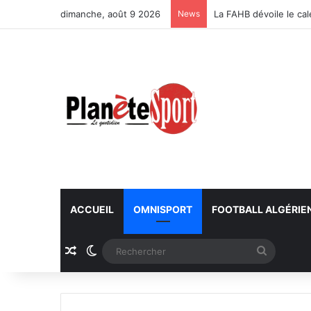
dimanche, août 9 2026
News
La FAHB dévoile le ca
ACCUEIL
OMNISPORT
FOOTBALL ALGÉRIE
Article Aléatoire
Switch skin
Recherc