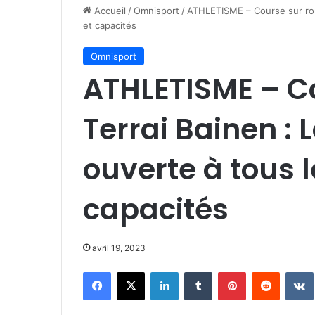
Accueil
/
Omnisport
/
ATHLETISME – Course sur rout
et capacités
Omnisport
ATHLETISME – Co
Terrai Bainen : 
ouverte à tous l
capacités
avril 19, 2023
Facebook
X
Linkedin
Tumblr
Pinterest
Reddit