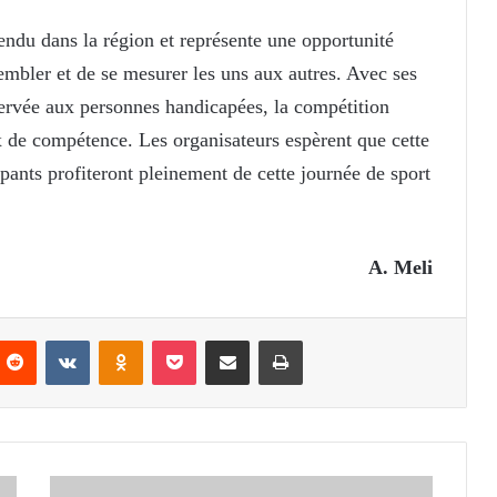
tendu dans la région et représente une opportunité
embler et de se mesurer les uns aux autres. Avec ses
servée aux personnes handicapées, la compétition
x de compétence. Les organisateurs espèrent que cette
ipants profiteront pleinement de cette journée de sport
A. Meli
nterest
Reddit
VKontakte
Odnoklassniki
Pocket
Partager par email
Imprimer
BASKET-