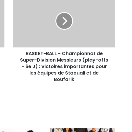
BALL
-
Championnat
de
Super-
Division
Messieurs
(play-
BASKET-BALL - Championnat de
offs
-
Super-Division Messieurs (play-offs
6e
- 6e J) : Victoires importantes pour
J)
les équipes de Staouali et de
:
Boufarik
Victoires
importantes
pour
les
équipes
de
Staouali
et