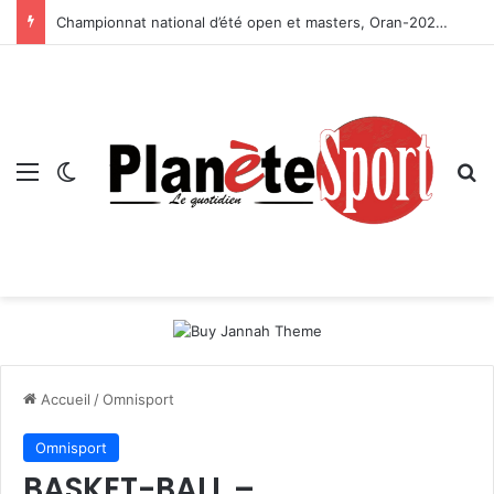
Championnat national d’été open et masters, Oran-2026 — Le CRB s’adjuge le titre
Menu
Switch skin
R
Accueil
/
Omnisport
Omnisport
BASKET-BALL –