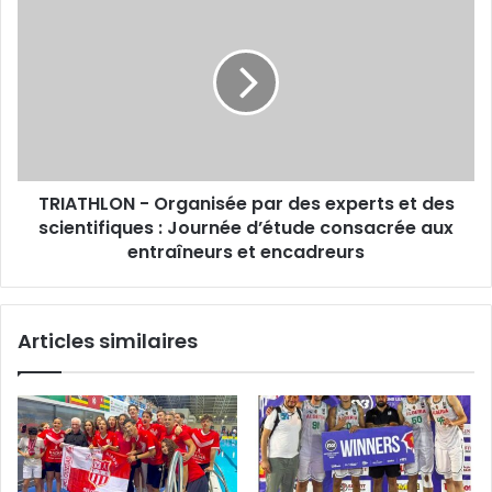
tous
-
les
Organisée
âges
par
et
des
capacités
experts
et
des
scientifiques
TRIATHLON - Organisée par des experts et des
: Journée
d’étude
scientifiques : Journée d’étude consacrée aux
consacrée
entraîneurs et encadreurs
aux
entraîneurs
et
Articles similaires
encadreurs