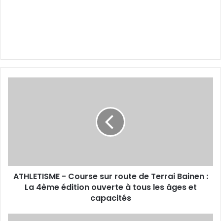
ATHLETISME
-
Course
sur
route
de
Terrai
Bainen
:
ATHLETISME - Course sur route de Terrai Bainen :
La
4ème
La 4ème édition ouverte à tous les âges et
édition
capacités
ouverte
à
TRIATHLON