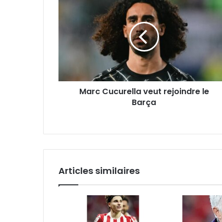
Cucurella
veut
rejoindre
le
Barça
Marc Cucurella veut rejoindre le
Barça
Articles similaires