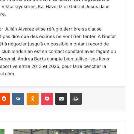
e Viktor Gyökeres, Kai Havertz et Gabriel Jesus dans
re.
r Julián Alvarez et se réfugie derrière sa clause
t pas dire que des écuries ne vont rien tenter. À l’instar
rêt à négocier jusqu’à un possible montant record de
e club londonien est en contact constant avec l’agent du
rsenal, Andrea Berta compte bien utiliser ses liens
ion sportive entre 2013 et 2025, pour faire pencher la
oal.com.
nterest
Reddit
VKontakte
Odnoklassniki
Pocket
Partager par email
Imprimer
Hafid