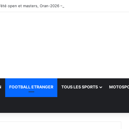
’été open et masters, Oran-2026 — Le CRB s’adjuge le titre
N
FOOTBALL ETRANGER
TOUS LES SPORTS
MOTOSP
her