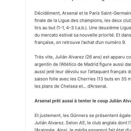
Décidément, Arsenal et le Paris Saint-Germain 
finale de la Ligue des champions, les deux clu
tirs au but (1-1, 4-3 t.a.b.). Une deuxième Lig
du mercato estival sa nouvelle priorité. Et dan
française, on retrouve l’achat d’un numéro 9.
Très vite, Julián Alvarez (26 ans) est apparu 
argentin de l’Atlético de Madrid figure aussi d
aussi jeté leur dévolu sur l’attaquant français
saison folle avec les Cherries (13 buts en 35 
les plans de Chelsea et… d’Arsenal.
Arsenal prêt aussi à tenter le coup Julián Alv
Et justement, les Günners se présentent égalem
Julián Alvarez. Selon
AS
, le club anglais dont l
l’Araignée. Ainsi, le média espagnol fait état 