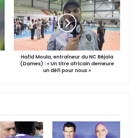
Moula,
entraîneur
du
NC
Béjaïa
(Dames)
:
«
Hafid Moula, entraîneur du NC Béjaïa
Un
titre
(Dames) : « Un titre africain demeure
africain
un défi pour nous »
demeure
un
défi
pour
nous
»