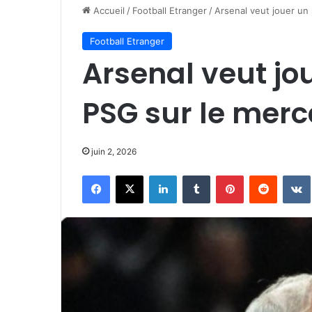
Accueil
/
Football Etranger
/
Arsenal veut jouer un 
Football Etranger
Arsenal veut jo
PSG sur le merc
juin 2, 2026
Facebook
X
Linkedin
Tumblr
Pinterest
Reddit