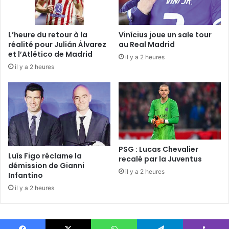
L’heure du retour à la
Vinícius joue un sale tour
réalité pour Julián Álvarez
au Real Madrid
et l’Atlético de Madrid
il y a 2 heures
il y a 2 heures
PSG : Lucas Chevalier
Luís Figo réclame la
recalé par la Juventus
démission de Gianni
il y a 2 heures
Infantino
il y a 2 heures