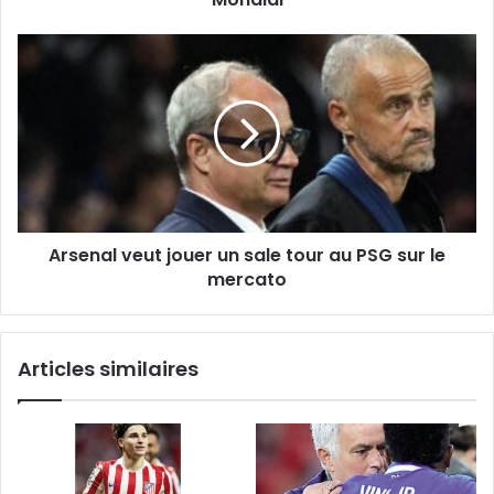
Arsenal
veut
jouer
un
sale
tour
au
PSG
sur
Arsenal veut jouer un sale tour au PSG sur le
le
mercato
mercato
Articles similaires