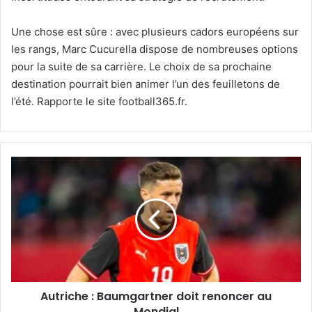
Une chose est sûre : avec plusieurs cadors européens sur
les rangs, Marc Cucurella dispose de nombreuses options
pour la suite de sa carrière. Le choix de sa prochaine
destination pourrait bien animer l’un des feuilletons de
l’été. Rapporte le site football365.fr.
Autriche
:
Baumgartner
doit
renoncer
au
Mondial
Autriche : Baumgartner doit renoncer au
Mondial