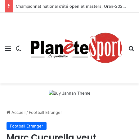
Championnat national d’été open et masters, Oran-2026 — Le CRB s’adjuge le titre
Menu
Switch skin
R
Accueil
/
Football Etranger
Football Etranger
Marc Cucurella veut