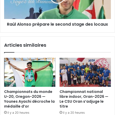
stage
des
locaux
Raúl Alonso prépare le second stage des locaux
Articles similaires
Championnats du monde
Championnat national
U-20, Oregon-2026 —
libre indoor, Oran-2026 —
Younes Ayachi décroche la
Le CSU Oran s’adjuge le
médaille d’or
titre
il y a 20 heures
il y a 20 heures