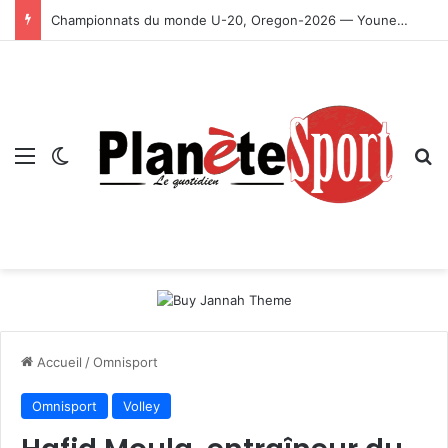
Championnats du monde U-20, Oregon-2026 — Younes Ayachi décroche la médaille d’or
Menu
Switch skin
R
Accueil
/
Omnisport
Omnisport
Volley