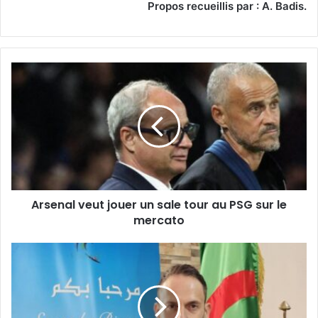
Propos recueillis par : A. Badis.
Arsenal
veut
jouer
un
sale
tour
au
PSG
sur
Arsenal veut jouer un sale tour au PSG sur le
le
mercato
mercato
Raúl
Alonso
prépare
le
second