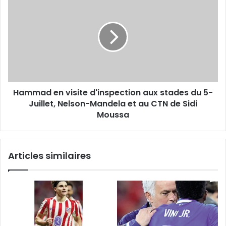
en
visite
d'inspection
aux
stades
du
5-
Juillet,
Hammad en visite d'inspection aux stades du 5-
Nelson-
Mandela
Juillet, Nelson-Mandela et au CTN de Sidi
et
Moussa
au
CTN
de
Articles similaires
Sidi
Moussa