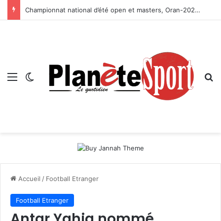
Championnat national d’été open et masters, Oran-2026 — Le CRB s’adjuge le titre
Menu
Switch skin
R
Accueil
/
Football Etranger
Football Etranger
Antar Yahia nommé