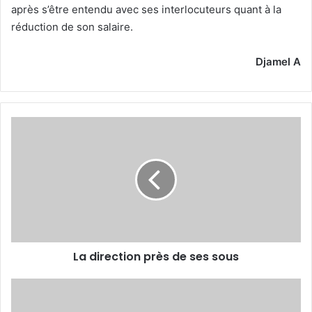
après s’être entendu avec ses interlocuteurs quant à la
réduction de son salaire.
Djamel A
La
direction
près
de
ses
sous
La direction près de ses sous
Alilet
et