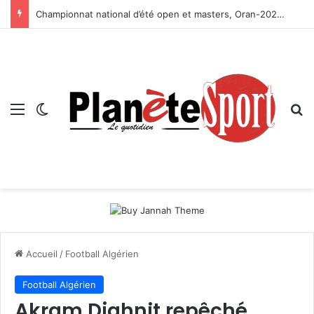
Championnat national d’été open et masters, Oran-2026 — Le CRB s’adjuge le titre
Menu
Switch skin
R
Accueil
/
Football Algérien
Football Algérien
Akram Djahnit repêché