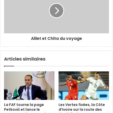
Chita
du
voyage
Alilet et Chita du voyage
Articles similaires
La FAF tourne la page
Les Vertes fixées, la Côte
Petković et lance le
d’Ivoire sur la route des