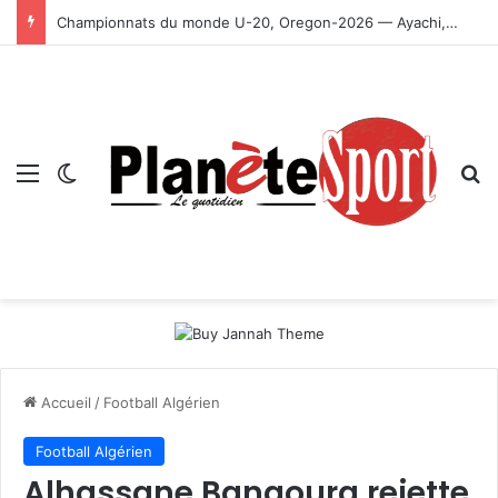
Championnats du monde U-20, Oregon-2026 — Ayachi, Dissa, Touahria et Ghezali en finale
Menu
Switch skin
R
Accueil
/
Football Algérien
Football Algérien
Alhassane Bangoura rejette