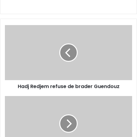
Hadj
Redjem
refuse
de
brader
Guendouz
Hadj Redjem refuse de brader Guendouz
Vers
le
repêchage
de
Bouguerra