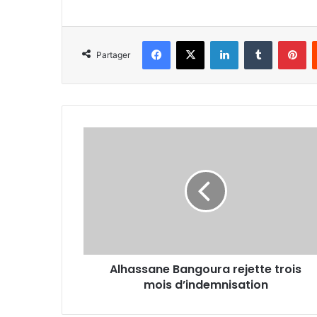
Facebook
X
Linkedin
Tumblr
Pi
Partager
Alhassane
Bangoura
rejette
trois
mois
d’indemnisation
Alhassane Bangoura rejette trois
mois d’indemnisation