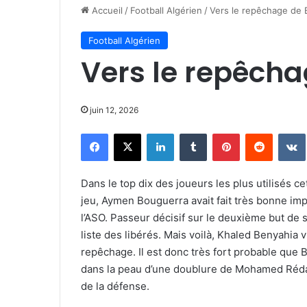
Accueil
/
Football Algérien
/
Vers le repêchage de
Football Algérien
Vers le repêch
juin 12, 2026
Facebook
X
Linkedin
Tumblr
Pinterest
Reddit
Dans le top dix des joueurs les plus utilisés c
jeu, Aymen Bouguerra avait fait très bonne im
l’ASO. Passeur décisif sur le deuxième but de
liste des libérés. Mais voilà, Khaled Benyahia
repêchage. Il est donc très fort probable que
dans la peau d’une doublure de Mohamed Réda H
de la défense.