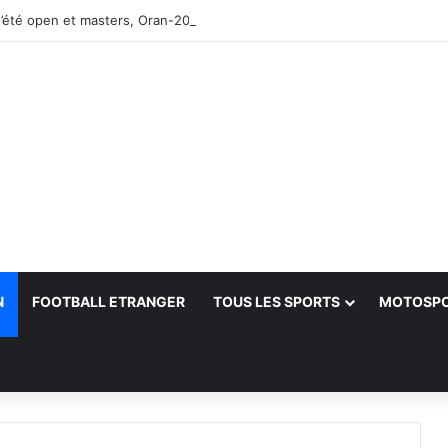
’été open et masters, Oran-2026 — Le CRB s’adjuge le titre
N
FOOTBALL ETRANGER
TOUS LES SPORTS
MOTOSP
her